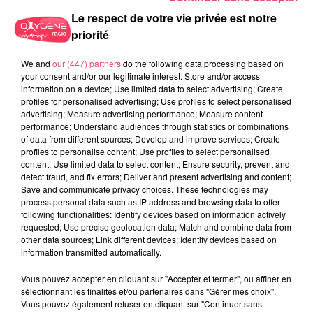
Le respect de votre vie privée est notre
priorité
We and
our (447) partners
do the following data processing based on
your consent and/or our legitimate interest: Store and/or access
information on a device; Use limited data to select advertising; Create
profiles for personalised advertising; Use profiles to select personalised
advertising; Measure advertising performance; Measure content
performance; Understand audiences through statistics or combinations
of data from different sources; Develop and improve services; Create
profiles to personalise content; Use profiles to select personalised
27 juillet 2026
content; Use limited data to select content; Ensure security, prevent and
ANGERS SCO. L'ATTAQUANT LANROY MACHINE PRÊTÉ AUX PAYS-
detect fraud, and fix errors; Deliver and present advertising and content;
BAS
Save and communicate privacy choices. These technologies may
process personal data such as IP address and browsing data to offer
following functionalities: Identify devices based on information actively
requested; Use precise geolocation data; Match and combine data from
other data sources; Link different devices; Identify devices based on
information transmitted automatically.
Vous pouvez accepter en cliquant sur "Accepter et fermer", ou affiner en
sélectionnant les finalités et/ou partenaires dans "Gérer mes choix".
Vous pouvez également refuser en cliquant sur "Continuer sans