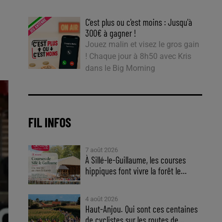
C'est plus ou c'est moins : Jusqu'à
300€ à gagner !
Jouez malin et visez le gros gain
! Chaque jour à 8h50 avec Kris
dans le Big Morning
FIL INFOS
7 août 2026
À Sillé-le-Guillaume, les courses
hippiques font vivre la forêt le...
4 août 2026
Haut-Anjou. Qui sont ces centaines
de cyclistes sur les routes de...