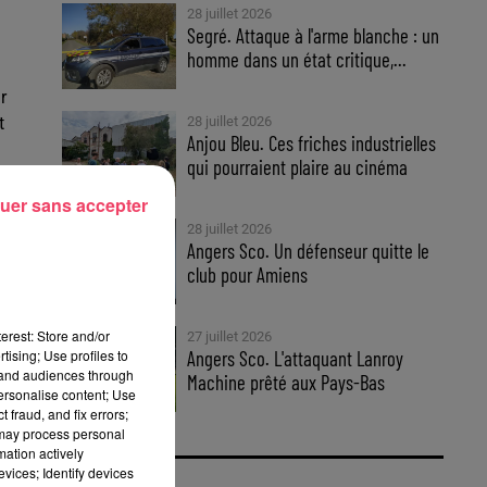
28 juillet 2026
Segré. Attaque à l'arme blanche : un
homme dans un état critique,...
r
t
28 juillet 2026
Anjou Bleu. Ces friches industrielles
qui pourraient plaire au cinéma
uer sans accepter
28 juillet 2026
Angers Sco. Un défenseur quitte le
club pour Amiens
erest: Store and/or
rès
27 juillet 2026
tising; Use profiles to
Angers Sco. L'attaquant Lanroy
tand audiences through
Machine prêté aux Pays-Bas
personalise content; Use
 fraud, and fix errors;
 may process personal
té
mation actively
vices; Identify devices