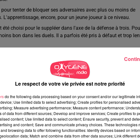
 pour tenter de bloquer ses adversaires avec plus ou moins de
s. L'apprentissage, encore, pour un jeune joueur à ce niveau.
 été choisi pour le suppléer dans l'axe de la défense à trois. Pou
oins bon dans les duels. Il a parfois été pris à défaut et trop len
rdu tactiquement par ce qu'on proposé les Guingampais. Des gestes
Contin
es actions défensives approximatifs. C'est la première fois qu'il
mplacé par
BADEY
(82') pour sa première en pro.
e un fantôme offensivement. Il a souffert devant les
Le respect de votre vie privée est notre priorité
 les dézonages d'Amine Hemia.
ers
do the following data processing based on your consent and/or our legitimate int
 il a montré une friabilité presque logique et attendue après de t
device; Use limited data to select advertising; Create profiles for personalised adver
ide face à un système breton très mouvant. Aspiré par le ballon
vertising; Measure advertising performance; Measure content performance; Unders
 a été un poil mieux dans le deuxième acte quand Guingamp a
ns of data from different sources; Develop and improve services; Create profiles to 
alised content; Use limited data to select content; Ensure security, prevent and detect
ertising and content; Save and communicate privacy choices. These technologies
eu de terrain a bataillé. Mais dans cette bataille, il a souvent é
and browsing data to offer following functionalities: Identify devices based on infor
eolocation data; Match and combine data from other data sources; Link different de
Il pense avoir le temps d'intervenir sur Amine Hemia et offre un