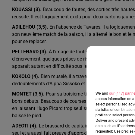
KOUASSI (3).
Beaucoup de fautes, des sorties très hautes
réussite. Il est logiquement exclu pour deux cartons jaune
ADILEHOU (3,5).
En l'absence de Tavares, il a logiquement
son neuvième match de la saison, il a alterné le bon et le m
pour se replacer.
PELLENARD (3).
À l'image de toute l'équipe, il était pe
d'énervement, quelques prises de risques inconsidérés et d
apparaît autant en difficulté sous le maillot lavallois. Re
KOKOLO (4).
Bien muselé, il a traversé la rencontre comm
dédoublements d'Alpha Sissoko et Théo Le Bris ainsi que
We and
our (447) partn
MONTET (3,5).
Pour sa troisième titularisation en Ligue 2,
access information on a 
bons débuts. Beaucoup de courses, mais parfois dans le v
select personalised ad
en laissant Hugo Picard trop seul sur le deuxième but. Il
statistics or combinatio
profiles to select person
baissé le pied.
Deliver and present adv
ADEOTI (4).
Le brassard de capitaine autour du bras, le mili
data such as IP address 
requested; Use precise g
seul et a aussi fait preuve d'approximations dans son jeu. 