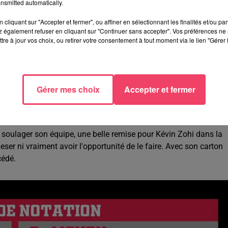
nsmitted automatically.
ur l'entrejeu lavallois qui a beaucoup couru dans le vide.
cliquant sur "Accepter et fermer", ou affiner en sélectionnant les finalités et/ou pa
 également refuser en cliquant sur "Continuer sans accepter". Vos préférences ne 
ons tant les Tango n'ont pas réussi à franchir la ligne médiane. Il 
tre à jour vos choix, ou retirer votre consentement à tout moment via le lien "Gérer 
 une frappe. De la volonté défensivement, mais cela reste peu...
ilieu offensif a quasiment raté tout ce qu'il a entrepris. Des
Gérer mes choix
Accepter et fermer
 dans le bon timing... Une rencontre a oublié pour celui qui ava
ARA
(60'), qui a eu deux belles occasions et fait une entrée
soulager son équipe, une belle remise pour Kévin Zohi dans la
peser ni vraiment avoir l'opportunité de le faire. Avec son carton
cédé.