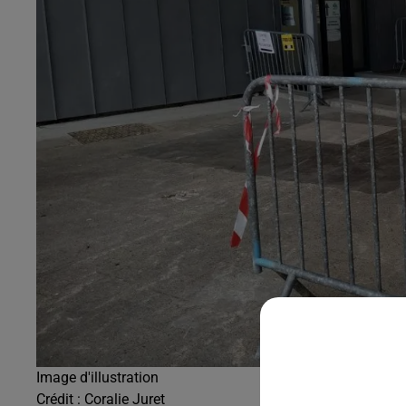
Image d'illustration
Crédit :
Coralie Juret