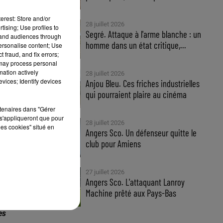
erest: Store and/or
28 juillet 2026
tising; Use profiles to
Segré. Attaque à l'arme blanche : un
tand audiences through
homme dans un état critique,...
personalise content; Use
 fraud, and fix errors;
 may process personal
mation actively
28 juillet 2026
vices; Identify devices
Anjou Bleu. Ces friches industrielles
qui pourraient plaire au cinéma
rtenaires dans "Gérer
s'appliqueront que pour
28 juillet 2026
les cookies" situé en
Angers Sco. Un défenseur quitte le
club pour Amiens
27 juillet 2026
Angers Sco. L'attaquant Lanroy
Machine prêté aux Pays-Bas
se
es