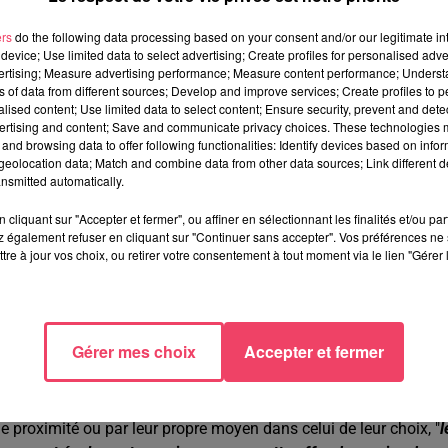
la Région.
C'est 12 points de plus que la moyenne nationale où
ers
do the following data processing based on your consent and/or our legitimate int
device; Use limited data to select advertising; Create profiles for personalised adver
nt pour l’ARS et le rectorat, qui veulent accélérer le mouvement.
vertising; Measure advertising performance; Measure content performance; Unders
ns of data from different sources; Develop and improve services; Create profiles to 
nsentement d'un des deux parents ou du représentant légal de
alised content; Use limited data to select content; Ensure security, prevent and detect
 bien du public que du privé, ont donné leurs accords pour le
ertising and content; Save and communicate privacy choices. These technologies
 il est possible pour tous de se manifester
", explique l'Agence
and browsing data to offer following functionalities: Identify devices based on infor
eolocation data; Match and combine data from other data sources; Link different de
nsmitted automatically.
cliquant sur "Accepter et fermer", ou affiner en sélectionnant les finalités et/ou pa
 également refuser en cliquant sur "Continuer sans accepter". Vos préférences ne 
tre à jour vos choix, ou retirer votre consentement à tout moment via le lien "Gérer 
ne première dose. 50.5 % ont une vaccination complète.
e dose. 52,5 % ont une vaccination complète.
remière dose. 50,5 % ont une vaccination complète.
Gérer mes choix
Accepter et fermer
ns de la région
. La majorité des collégiens et lycéens pourront 
de proximité ou par leur propre moyen dans celui de leur choix, "
l