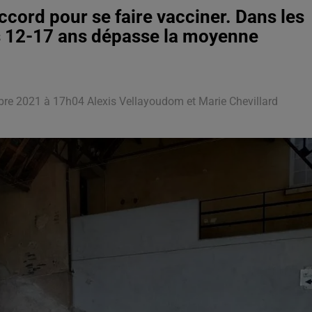
ccord pour se faire vacciner. Dans les
es 12-17 ans dépasse la moyenne
bre 2021 à 17h04 Alexis Vellayoudom et Marie Chevillard