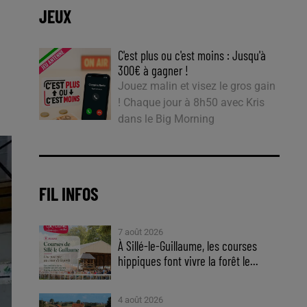
JEUX
C'est plus ou c'est moins : Jusqu'à
300€ à gagner !
Jouez malin et visez le gros gain
! Chaque jour à 8h50 avec Kris
dans le Big Morning
FIL INFOS
7 août 2026
À Sillé-le-Guillaume, les courses
hippiques font vivre la forêt le...
4 août 2026