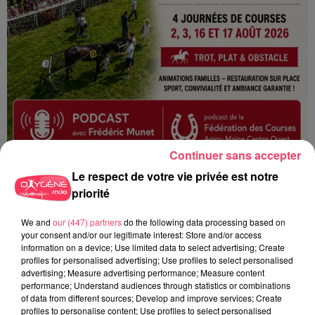
Continuer sans accepter
1er août 2026
PODCAST : L’HIPPODROME DE ROCHEFORT-SUR-LOIRE PRÊT À
Le respect de votre vie privée est notre
RETROUVER SON...
priorité
We and
our (447) partners
do the following data processing based on
your consent and/or our legitimate interest: Store and/or access
information on a device; Use limited data to select advertising; Create
profiles for personalised advertising; Use profiles to select personalised
advertising; Measure advertising performance; Measure content
performance; Understand audiences through statistics or combinations
of data from different sources; Develop and improve services; Create
profiles to personalise content; Use profiles to select personalised