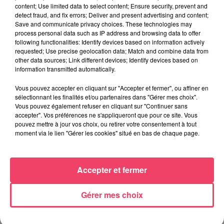
content; Use limited data to select content; Ensure security, prevent and
detect fraud, and fix errors; Deliver and present advertising and content;
Save and communicate privacy choices. These technologies may
process personal data such as IP address and browsing data to offer
following functionalities: Identify devices based on information actively
requested; Use precise geolocation data; Match and combine data from
other data sources; Link different devices; Identify devices based on
information transmitted automatically.
Vous pouvez accepter en cliquant sur "Accepter et fermer", ou affiner en
31 juillet 2026
sélectionnant les finalités et/ou partenaires dans "Gérer mes choix".
COMBRÉE. AGRESSIONS SEXUELLES À L'ANCIEN COLLÈGE : UN
Vous pouvez également refuser en cliquant sur "Continuer sans
HOMME ENTENDU...
accepter". Vos préférences ne s'appliqueront que pour ce site. Vous
pouvez mettre à jour vos choix, ou retirer votre consentement à tout
moment via le lien "Gérer les cookies" situé en bas de chaque page.
Accepter et fermer
Gérer mes choix