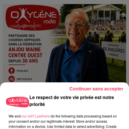
Continuer sans accepter
Le respect de votre vie privée est notre
24 juillet 2026
priorité
PODCAST AMCO : JEAN-CLAUDE LAMBERT : « À MOLIÈRES, LES
COURSES SONT...
We and
our (447) partners
do the following data processing based on
your consent and/or our legitimate interest: Store and/or access
information on a device; Use limited data to select advertising; Create