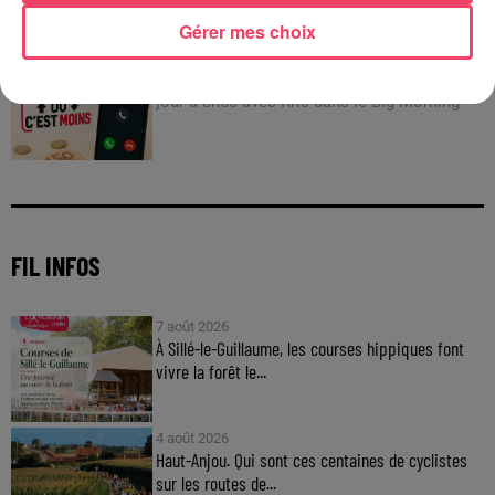
C'est plus ou c'est moins : Jusqu'à 300€ à gagner
Gérer mes choix
!
Jouez malin et visez le gros gain ! Chaque
jour à 8h50 avec Kris dans le Big Morning
FIL INFOS
7 août 2026
À Sillé-le-Guillaume, les courses hippiques font
vivre la forêt le...
4 août 2026
Haut-Anjou. Qui sont ces centaines de cyclistes
sur les routes de...