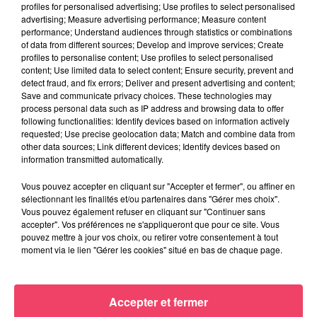
profiles for personalised advertising; Use profiles to select personalised
advertising; Measure advertising performance; Measure content
performance; Understand audiences through statistics or combinations
of data from different sources; Develop and improve services; Create
profiles to personalise content; Use profiles to select personalised
content; Use limited data to select content; Ensure security, prevent and
detect fraud, and fix errors; Deliver and present advertising and content;
Save and communicate privacy choices. These technologies may
process personal data such as IP address and browsing data to offer
following functionalities: Identify devices based on information actively
requested; Use precise geolocation data; Match and combine data from
other data sources; Link different devices; Identify devices based on
information transmitted automatically.
Vous pouvez accepter en cliquant sur "Accepter et fermer", ou affiner en
sélectionnant les finalités et/ou partenaires dans "Gérer mes choix".
Vous pouvez également refuser en cliquant sur "Continuer sans
17 juillet 2026
accepter". Vos préférences ne s'appliqueront que pour ce site. Vous
HAUT-ANJOU. MOINS DE VISITEURS, MOINS D'ARGENT... VICTIME
pouvez mettre à jour vos choix, ou retirer votre consentement à tout
DE LA...
moment via le lien "Gérer les cookies" situé en bas de chaque page.
JEUX
Accepter et fermer