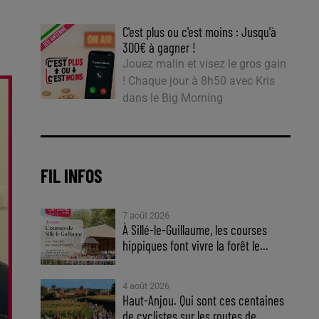
C'est plus ou c'est moins : Jusqu'à
300€ à gagner !
Jouez malin et visez le gros gain
! Chaque jour à 8h50 avec Kris
dans le Big Morning
FIL INFOS
7 août 2026
À Sillé-le-Guillaume, les courses
hippiques font vivre la forêt le...
4 août 2026
Haut-Anjou. Qui sont ces centaines
de cyclistes sur les routes de...