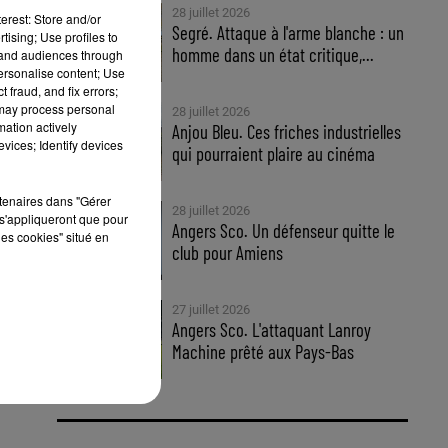
28 juillet 2026
erest: Store and/or
Segré. Attaque à l'arme blanche : un
tising; Use profiles to
homme dans un état critique,...
tand audiences through
personalise content; Use
 fraud, and fix errors;
 may process personal
28 juillet 2026
mation actively
Anjou Bleu. Ces friches industrielles
vices; Identify devices
qui pourraient plaire au cinéma
rtenaires dans "Gérer
28 juillet 2026
s'appliqueront que pour
Angers Sco. Un défenseur quitte le
les cookies" situé en
club pour Amiens
27 juillet 2026
Angers Sco. L'attaquant Lanroy
Machine prêté aux Pays-Bas