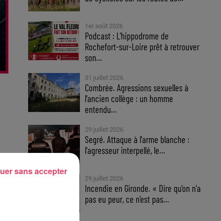
1er août 2026
Podcast : L’hippodrome de
Rochefort-sur-Loire prêt à retrouver
son...
31 juillet 2026
Combrée. Agressions sexuelles à
l'ancien collège : un homme
entendu...
29 juillet 2026
Segré. Attaque à l'arme blanche :
l'agresseur interpellé, le...
uer sans accepter
29 juillet 2026
Incendie en Gironde. « Dire qu'on n'a
pas eu peur, ce n'est pas...