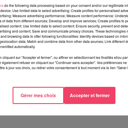
ers
do the following data processing based on your consent and/or our legitimate int
device; Use limited data to select advertising; Create profiles for personalised adver
vertising; Measure advertising performance; Measure content performance; Unders
ns of data from different sources; Develop and improve services; Create profiles to 
alised content; Use limited data to select content; Ensure security, prevent and detect
ertising and content; Save and communicate privacy choices. These technologies
and browsing data to offer following functionalities: Identify devices based on infor
eolocation data; Match and combine data from other data sources; Link different de
nsmitted automatically.
cliquant sur "Accepter et fermer", ou affiner en sélectionnant les finalités et/ou pa
 également refuser en cliquant sur "Continuer sans accepter". Vos préférences ne 
tre à jour vos choix, ou retirer votre consentement à tout moment via le lien "Gérer 
Gérer mes choix
Accepter et fermer