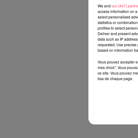
We and
our (447) partn
access information on a 
select personalised ad
statistics or combinatio
profiles to select person
Deliver and present adv
data such as IP address 
requested; Use precise g
based on information tra
Vous pouvez accepter en 
mes choix". Vous pouvez
ce site. Vous pouvez met
bas de chaque page.