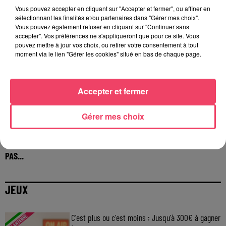
Vous pouvez accepter en cliquant sur "Accepter et fermer", ou affiner en
sélectionnant les finalités et/ou partenaires dans "Gérer mes choix".
Vous pouvez également refuser en cliquant sur "Continuer sans
accepter". Vos préférences ne s'appliqueront que pour ce site. Vous
pouvez mettre à jour vos choix, ou retirer votre consentement à tout
moment via le lien "Gérer les cookies" situé en bas de chaque page.
Accepter et fermer
Gérer mes choix
29 juillet 2026
INCENDIE EN GIRONDE. « DIRE QU'ON N'A PAS EU PEUR, CE N'EST
PAS...
JEUX
C'est plus ou c'est moins : Jusqu'à 300€ à gagner