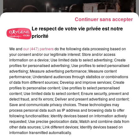
Continuer sans accepter
Le respect de votre vie privée est notre
priorité
We and
our (447) partners
do the following data processing based on
your consent and/or our legitimate interest: Store and/or access
information on a device; Use limited data to select advertising; Create
profiles for personalised advertising; Use profiles to select personalised
advertising; Measure advertising performance; Measure content
performance; Understand audiences through statistics or combinations
of data from different sources; Develop and improve services; Create
profiles to personalise content; Use profiles to select personalised
content; Use limited data to select content; Ensure security, prevent and
29 juillet 2026
detect fraud, and fix errors; Deliver and present advertising and content;
SEGRÉ. ATTAQUE À L'ARME BLANCHE : L'AGRESSEUR INTERPELLÉ,
Save and communicate privacy choices. These technologies may
LE...
process personal data such as IP address and browsing data to offer
following functionalities: Identify devices based on information actively
requested; Use precise geolocation data; Match and combine data from
other data sources; Link different devices; Identify devices based on
information transmitted automatically.