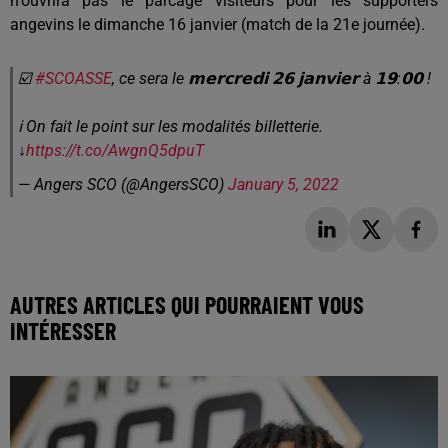
n'ouvrira pas le parcage visiteurs pour les supporters
angevins le dimanche 16 janvier (match de la 21e journée).
☑️
#SCOASSE
, ce sera le 𝗺𝗲𝗿𝗰𝗿𝗲𝗱𝗶 𝟮𝟲 𝗷𝗮𝗻𝘃𝗶𝗲𝗿 à 𝟭𝟵:𝟬𝟬 !
ℹ️ On fait le point sur les modalités billetterie.
↓
https://t.co/AwgnQ5dpuT
— Angers SCO (@AngersSCO)
January 5, 2022
AUTRES ARTICLES QUI POURRAIENT VOUS
INTÉRESSER