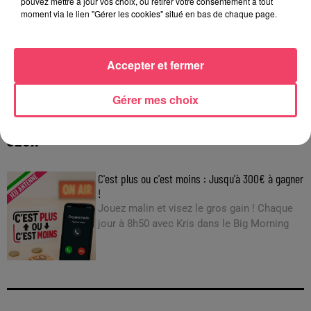
pouvez mettre à jour vos choix, ou retirer votre consentement à tout
moment via le lien "Gérer les cookies" situé en bas de chaque page.
Accepter et fermer
28 juin 2026
LES PRONOSTICS HIPPIQUES POUR CE DIMANCHE 28 JUIN
Gérer mes choix
JEUX
C'est plus ou c'est moins : Jusqu'à 300€ à gagner
!
Jouez malin et visez le gros gain ! Chaque
jour à 8h50 avec Kris dans le Big Morning