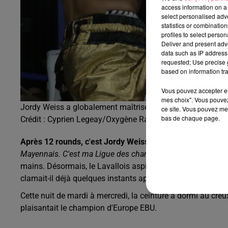
access information on a 
select personalised ad
statistics or combinatio
profiles to select person
Deliver and present adv
data such as IP address 
requested; Use precise g
based on information tra
Vous pouvez accepter en 
mes choix". Vous pouvez
Jordy Weiss a globalement maîtrisé son combat.
ce site. Vous pouvez met
bas de chaque page.
Crédit :
Cyprien Legeay/Oxygène Radio
Après 12 rounds, c'est Jordy Weiss qui a été déclaré vai
Mayennais.
C'est ma Ligue des champions à moi",
savourai
mains.
Désormais, le Lavallois aspire à un autre combat d
clamait-il déjà quelques instants après le combat.
Et pourq
Cette nuit de mardi à mercredi, la ceinture a dormi au creu
plaisantait le champion d'Europe EBU.