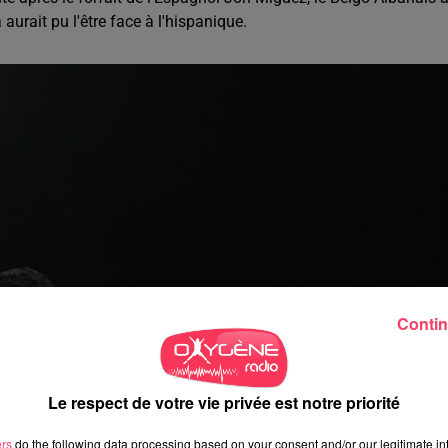
rait pu l'être face à l'hispanique.
Contin
Le respect de votre vie privée est notre priorité
ers
do the following data processing based on your consent and/or our legitimate int