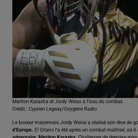
Meriton Karaxha et Jordy Weiss à l'issu du combat.
Crédit :
Cyprien Legeay/Oxygène Radio
Le boxeur mayennais Jordy Weiss a réalisé son rêve de go
d'Europe.
El
Gitano
l
'a été après un combat maîtrisé, où il
adversaire,
Meriton
Karaxha
.
Challenger de dernière minu