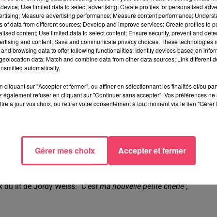
device; Use limited data to select advertising; Create profiles for personalised adver
vertising; Measure advertising performance; Measure content performance; Unders
ns of data from different sources; Develop and improve services; Create profiles to 
alised content; Use limited data to select content; Ensure security, prevent and detect
ertising and content; Save and communicate privacy choices. These technologies
and browsing data to offer following functionalities: Identify devices based on infor
eolocation data; Match and combine data from other data sources; Link different de
nsmitted automatically.
cliquant sur "Accepter et fermer", ou affiner en sélectionnant les finalités et/ou pa
 également refuser en cliquant sur "Continuer sans accepter". Vos préférences ne 
tre à jour vos choix, ou retirer votre consentement à tout moment via le lien "Gérer 
nqueur d'un match très tactique.
"Je ramène ce titre à Laval, aux
t le boxeur après un combat qui a notamment marqué ses
Gérer mes choix
Accepter et fermer
'envergure.
"J'aimerais confirmer ce titre en le remettant en jeu,
uoi pas aller cher le titre de champion du monde...
"
x du lit de Jordy Weiss.
"C'est ma nouvelle petite chérie",