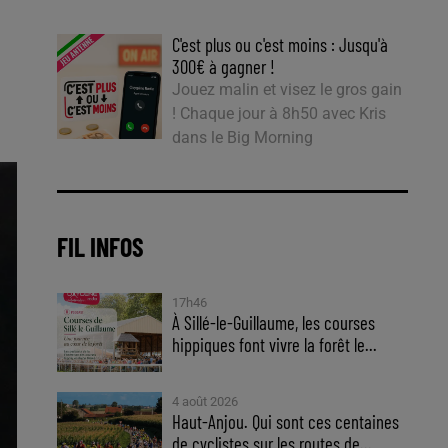
C'est plus ou c'est moins : Jusqu'à
300€ à gagner !
Jouez malin et visez le gros gain
! Chaque jour à 8h50 avec Kris
dans le Big Morning
FIL INFOS
17h46
À Sillé-le-Guillaume, les courses
hippiques font vivre la forêt le...
4 août 2026
Haut-Anjou. Qui sont ces centaines
de cyclistes sur les routes de...