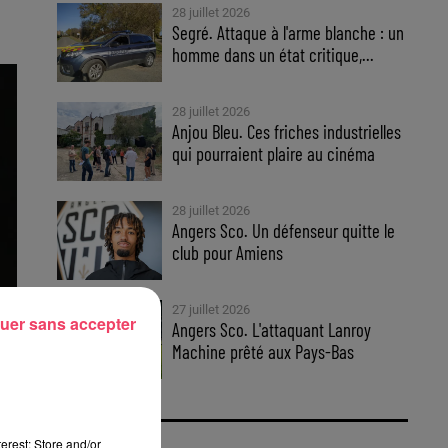
28 juillet 2026
Segré. Attaque à l'arme blanche : un
homme dans un état critique,...
28 juillet 2026
Anjou Bleu. Ces friches industrielles
qui pourraient plaire au cinéma
28 juillet 2026
Angers Sco. Un défenseur quitte le
club pour Amiens
27 juillet 2026
uer sans accepter
Angers Sco. L'attaquant Lanroy
Machine prêté aux Pays-Bas
erest: Store and/or