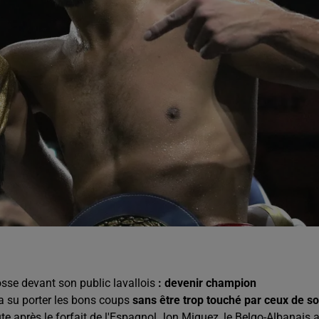
sse devant son public lavallois
:
devenir champion
 a su porter les bons coups
sans être trop touché par ceux de s
te après le forfait de l'Espagnol Jon
Miguez
, le Belgo-Albanais 