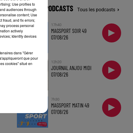
tising; Use profiles to
DERNIERS PODCASTS
tand audiences through
Tous les podcasts
personalise content; Use
 fraud, and fix errors;
17h40
 may process personal
MAGSPORT SOIR 49
mation actively
vices; Identify devices
07/08/26
rtenaires dans "Gérer
s'appliqueront que pour
12h20
les cookies" situé en
JOURNAL ANJOU MIDI
07/08/26
7h30
MAGSPORT MATIN 49
07/08/26