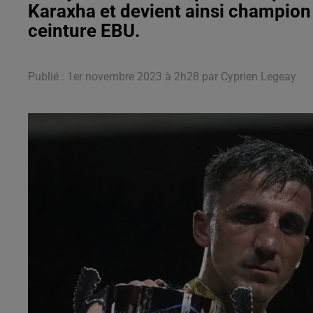
Karaxha et devient ainsi champion 
ceinture EBU.
Publié : 1er novembre 2023 à 2h28 par Cyprien Legeay