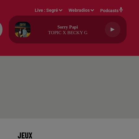
Live :
Segré
Webradios
Podcasts
Sorry Papi
TOPIC X BECKY G
JEUX