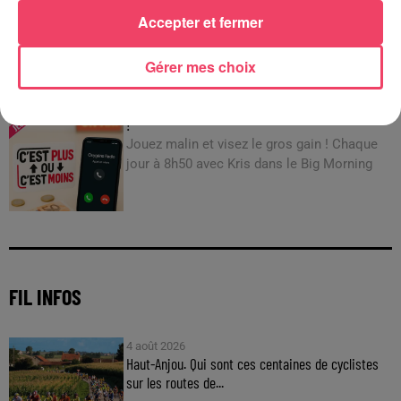
Accepter et fermer
JEUX
Gérer mes choix
C'est plus ou c'est moins : Jusqu'à 300€ à gagner
!
Jouez malin et visez le gros gain ! Chaque
jour à 8h50 avec Kris dans le Big Morning
FIL INFOS
4 août 2026
Haut-Anjou. Qui sont ces centaines de cyclistes
sur les routes de...