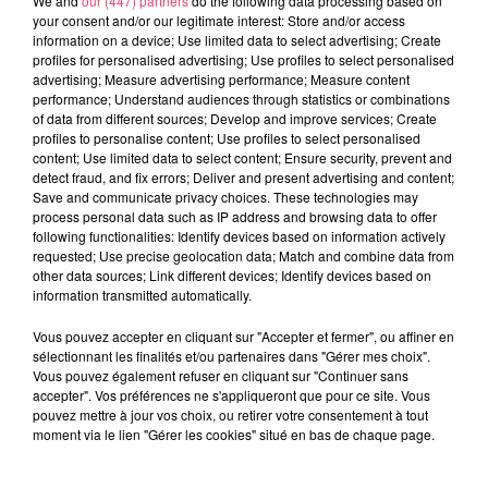
We and
our (447) partners
do the following data processing based on
SEGRÉ. ATTAQUE À L'ARME BLANCHE : L'AGRESSEUR INTERPELLÉ,
your consent and/or our legitimate interest: Store and/or access
information on a device; Use limited data to select advertising; Create
LE...
profiles for personalised advertising; Use profiles to select personalised
advertising; Measure advertising performance; Measure content
performance; Understand audiences through statistics or combinations
of data from different sources; Develop and improve services; Create
profiles to personalise content; Use profiles to select personalised
content; Use limited data to select content; Ensure security, prevent and
detect fraud, and fix errors; Deliver and present advertising and content;
Save and communicate privacy choices. These technologies may
process personal data such as IP address and browsing data to offer
following functionalities: Identify devices based on information actively
requested; Use precise geolocation data; Match and combine data from
other data sources; Link different devices; Identify devices based on
information transmitted automatically.
Vous pouvez accepter en cliquant sur "Accepter et fermer", ou affiner en
sélectionnant les finalités et/ou partenaires dans "Gérer mes choix".
Vous pouvez également refuser en cliquant sur "Continuer sans
accepter". Vos préférences ne s'appliqueront que pour ce site. Vous
pouvez mettre à jour vos choix, ou retirer votre consentement à tout
moment via le lien "Gérer les cookies" situé en bas de chaque page.
29 juillet 2026
INCENDIE EN GIRONDE. « DIRE QU'ON N'A PAS EU PEUR, CE N'EST
PAS...