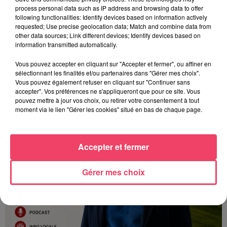
process personal data such as IP address and browsing data to offer
following functionalities: Identify devices based on information actively
requested; Use precise geolocation data; Match and combine data from
other data sources; Link different devices; Identify devices based on
information transmitted automatically.
27 juillet 2026
Vous pouvez accepter en cliquant sur "Accepter et fermer", ou affiner en
ANGERS SCO. L'ATTAQUANT LANROY MACHINE PRÊTÉ AUX PAYS-
sélectionnant les finalités et/ou partenaires dans "Gérer mes choix".
Vous pouvez également refuser en cliquant sur "Continuer sans
BAS
accepter". Vos préférences ne s'appliqueront que pour ce site. Vous
pouvez mettre à jour vos choix, ou retirer votre consentement à tout
moment via le lien "Gérer les cookies" situé en bas de chaque page.
Accepter et fermer
Gérer mes choix