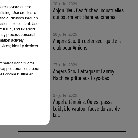
28 juillet 2026
erest: Store and/or
Anjou Bleu. Ces friches industrielles
tising; Use profiles to
qui pourraient plaire au cinéma
tand audiences through
personalise content; Use
a
 fraud, and fix errors;
 may process personal
28 juillet 2026
e
Angers Sco. Un défenseur quitte le
mation actively
vices; Identify devices
club pour Amiens
rtenaires dans "Gérer
27 juillet 2026
s'appliqueront que pour
Angers Sco. L'attaquant Lanroy
les cookies" situé en
Machine prêté aux Pays-Bas
27 juillet 2026
Appel à témoins. Où est passé
Luidgi, le vautour fauve du zoo de
la...
s à