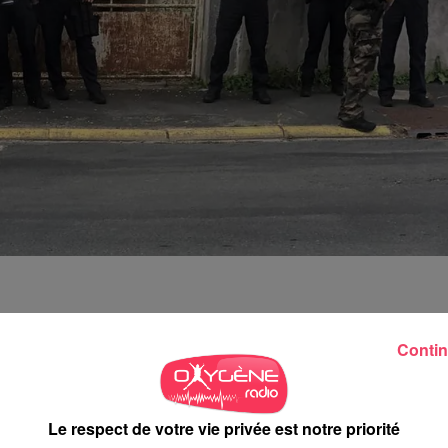
centaine d'agriculteurs et d'entrepreneurs agricoles en colère, de
Contin
assemblée à Noëllet
, petite commune du nord du Maine-et-Loire,
ricole, ils avaient ciblé cette ancienne école reconvertie en
-bas que ces professionnels prêts à se faire justice eux-mêmes
Le respect de votre vie privée est notre priorité
Le rassemblement avait nécessité l'intervention de la gendarmer