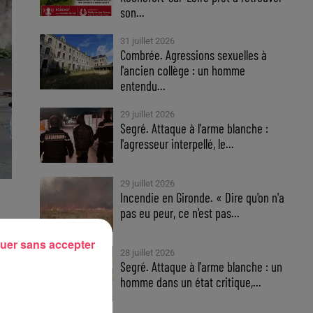
son...
31 juillet 2026
Combrée. Agressions sexuelles à
l'ancien collège : un homme
entendu...
29 juillet 2026
Segré. Attaque à l'arme blanche :
l'agresseur interpellé, le...
29 juillet 2026
Incendie en Gironde. « Dire qu'on n'a
pas eu peur, ce n'est pas...
uer sans accepter
28 juillet 2026
Segré. Attaque à l'arme blanche : un
homme dans un état critique,...
ie