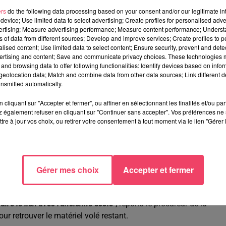
ers
do the following data processing based on your consent and/or our legitimate int
device; Use limited data to select advertising; Create profiles for personalised adver
s. Plusieurs pistes ont été étudiées, mais l'une d'elles a
vertising; Measure advertising performance; Measure content performance; Unders
des traceurs d'un entrepreneur mayennais, la Brigrade de
ns of data from different sources; Develop and improve services; Create profiles to 
nche en région parisienne.
Le véhicule équipé d'une plateforme 
alised content; Use limited data to select content; Ensure security, prevent and detect
ertising and content; Save and communicate privacy choices. These technologies
les gendarmes découvrent 7 GPS et 12 antennes pour une valeur d
and browsing data to offer following functionalities: Identify devices based on infor
.
eolocation data; Match and combine data from other data sources; Link different de
nsmitted automatically.
cliquant sur "Accepter et fermer", ou affiner en sélectionnant les finalités et/ou pa
aura un mort", s'agace un entrepreneur mayennais
 également refuser en cliquant sur "Continuer sans accepter". Vos préférences ne 
tre à jour vos choix, ou retirer votre consentement à tout moment via le lien "Gérer 
à bord de la camionnette, toutes de nationalité roumaine.
gers précise : "
c'est un transport collectif mis en place par la
ertaines n'avaient rien à voir avec l'affair
e".
Deux personnes
Gérer mes choix
Accepter et fermer
nde organisée.
en mesure de dire qu'il est passé dans la zone de Noëllet, mai
ire le lien avec l'ancienne école
", répond le procureur de la
ur retrouver le matériel volé restant.