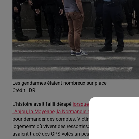
Les gendarmes étaient nombreux sur place.
Crédit :
DR
L'histoire avait failli dérapé
lorsque le 19 juin dernier, une 
l'Anjou, la Mayenne, la Normandie et la Bretagne s'était r
pour demander des comptes. Victimes de vols de matériel ag
logements où vivent des ressortissants roumains. C'est là
avaient tracé des GPS volés un peu partout dans l'Ouest. 