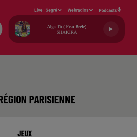
Live :
Segré
Webradios
Podcasts
Algo Tú ( Feat Beéle)
SHAKIRA
RÉGION PARISIENNE
JEUX