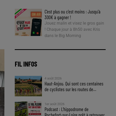
C'est plus ou c'est moins : Jusqu'à
300€ à gagner !
Jouez malin et visez le gros gain
! Chaque jour à 8h50 avec Kris
dans le Big Morning
FIL INFOS
4 août 2026
Haut-Anjou. Qui sont ces centaines
de cyclistes sur les routes de...
1er août 2026
Podcast : L’hippodrome de
Rochefort-sur-Loire prêt à retrouver