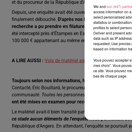
et du procureur de la République d'Angers.
We and
our (447) partn
access information on a 
Depuis, une enquête avait été ouverte par le parquet d'Anger
select personalised ad
finalement débouché.
D'après nos informations, grâce à 
statistics or combinatio
recherche a pu prendre en filature une camionnette bla
profiles to select person
Deliver and present adv
été intercepté près d'Étampes en Essonne. À l'intérieur, 
data such as IP address 
100 000 € appartenant au même entrepreneur mayennais
requested; Use precise g
based on information tra
Vous pouvez accepter en 
A LIRE AUSSI :
Vols de matériel agricole : "Un jour, il y 
mes choix". Vous pouvez
ce site. Vous pouvez met
bas de chaque page.
Toujours selon nos informations, huit personnes étaient 
Contacté, Eric Bouillard, le procureur de la République d'An
communauté. Toutes les personnes ne se connaissaient pas, c
ont été mises en examen pour recel d'objets volés en ba
Le matériel avait-il bien transité par Noëllet ? "
Nous sommes 
ce stade aucun éléments de l'enquête nous permettent de fa
République d'Angers. En attendant, l'enquête se poursuit po