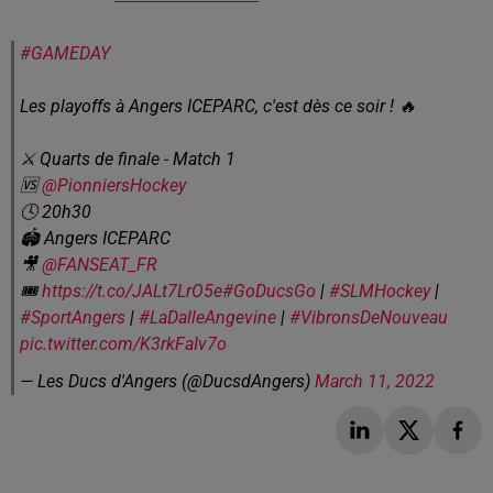
#GAMEDAY
Les playoffs à Angers ICEPARC, c'est dès ce soir ! 🔥
⚔️ Quarts de finale - Match 1
🆚
@PionniersHockey
🕓 20h30
🏟 Angers ICEPARC
🎥
@FANSEAT_FR
🎟️
https://t.co/JALt7LrO5e
#GoDucsGo
|
#SLMHockey
|
#SportAngers
|
#LaDalleAngevine
|
#VibronsDeNouveau
pic.twitter.com/K3rkFaIv7o
— Les Ducs d'Angers (@DucsdAngers)
March 11, 2022