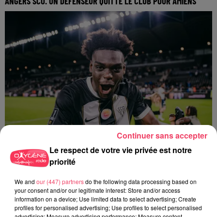
ANGERS SCO. UN DÉFENSEUR QUITTE LE CLUB POUR AMIENS
Continuer sans accepter
Le respect de votre vie privée est notre
priorité
27 juillet 2026
We and
our (447) partners
do the following data processing based on
ANGERS SCO. L'ATTAQUANT LANROY MACHINE PRÊTÉ AUX PAYS-
your consent and/or our legitimate interest: Store and/or access
BAS
information on a device; Use limited data to select advertising; Create
profiles for personalised advertising; Use profiles to select personalised
advertising; Measure advertising performance; Measure content