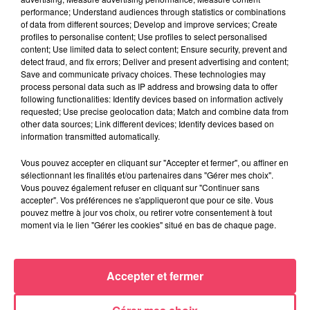
performance; Understand audiences through statistics or combinations
of data from different sources; Develop and improve services; Create
profiles to personalise content; Use profiles to select personalised
content; Use limited data to select content; Ensure security, prevent and
detect fraud, and fix errors; Deliver and present advertising and content;
Save and communicate privacy choices. These technologies may
process personal data such as IP address and browsing data to offer
following functionalities: Identify devices based on information actively
requested; Use precise geolocation data; Match and combine data from
other data sources; Link different devices; Identify devices based on
information transmitted automatically.
Vous pouvez accepter en cliquant sur "Accepter et fermer", ou affiner en
sélectionnant les finalités et/ou partenaires dans "Gérer mes choix".
Vous pouvez également refuser en cliquant sur "Continuer sans
accepter". Vos préférences ne s'appliqueront que pour ce site. Vous
pouvez mettre à jour vos choix, ou retirer votre consentement à tout
24 juillet 2026
moment via le lien "Gérer les cookies" situé en bas de chaque page.
PODCAST AMCO : JEAN-CLAUDE LAMBERT : « À MOLIÈRES, LES
COURSES SONT...
Accepter et fermer