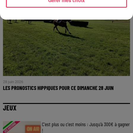
Gérer mes choix
28 juin 2026
LES PRONOSTICS HIPPIQUES POUR CE DIMANCHE 28 JUIN
JEUX
C'est plus ou c'est moins : Jusqu'à 300€ à gagner
!