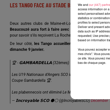
LES TANGO FACE AU STADE BRESTOIS
We and
our (447) partn
access information on a 
select personalised ad
statistics or combinatio
profiles to select person
Deux autres clubs de Maine-et-Loire sont engagés da
Deliver and present adv
Beaucouzé aura fort à faire avec la réception du FC Na
data such as IP address 
pour savoir s'ils reçoivent La Roche VF (régional 1) ou l
requested; Use precise g
based on information tra
De leur côté,
les Tango accueilleront le Stade Brestois
Vous pouvez accepter en 
dimanche 9 janvier.
mes choix". Vous pouvez
ce site. Vous pouvez met
bas de chaque page.
🏆 - 𝗚𝗔𝗠𝗕𝗔𝗥𝗗𝗘𝗟𝗟𝗔 (32èmes)
Les U19 Nationaux d’Angers SCO iront à Plabennec (R1) 🚌
Coupe Gambardella 🏆.
Les plabennecois ont éliminé Le Mans (1-0) au tour préc
— 𝗜𝗻𝗰𝗿𝗼𝘆𝗮𝗯𝗹𝗲 𝗦𝗖𝗢 ⚫️⚪️ (@IncroyableSCO)
December 