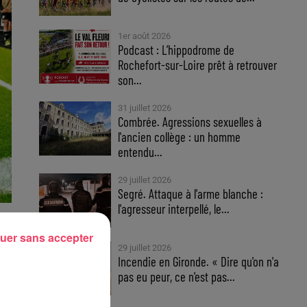
1er août 2026
Podcast : L’hippodrome de
Rochefort-sur-Loire prêt à retrouver
son...
31 juillet 2026
Combrée. Agressions sexuelles à
l'ancien collège : un homme
entendu...
29 juillet 2026
Segré. Attaque à l'arme blanche :
l'agresseur interpellé, le...
uer sans accepter
29 juillet 2026
e),
Incendie en Gironde. « Dire qu'on n'a
pas eu peur, ce n'est pas...