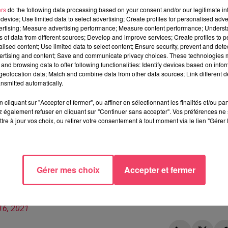
ers
do the following data processing based on your consent and/or our legitimate int
device; Use limited data to select advertising; Create profiles for personalised adver
vertising; Measure advertising performance; Measure content performance; Unders
ns of data from different sources; Develop and improve services; Create profiles to 
alised content; Use limited data to select content; Ensure security, prevent and detect
ns cette Coupe Gambardella: le
SC Beaucouzé et le SO Chol
ertising and content; Save and communicate privacy choices. These technologies
ntes
(2e de National). Les Choletais devront attendre ce week-
and browsing data to offer following functionalities: Identify devices based on infor
'USM Saran (R1), qui s'affontent ce samedi 18 décembre.
eolocation data; Match and combine data from other data sources; Link different de
nsmitted automatically.
.
Les matchs des 32e de finale se dérouleront le samedi 8
cliquant sur "Accepter et fermer", ou affiner en sélectionnant les finalités et/ou pa
 également refuser en cliquant sur "Continuer sans accepter". Vos préférences ne 
tre à jour vos choix, ou retirer votre consentement à tout moment via le lien "Gérer 
 le dimanche 9 janvier 2022 lors des 32èmes de finale de la
Gérer mes choix
Accepter et fermer
édent. ⚫️⚪️
pic.twitter.com/DoJT8UWGud
16, 2021