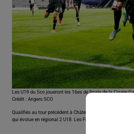
Les U19 du Sco joueront les 16es de finale de la Coupe G
Crédit :
Angers SCO
Qualifiés au tour précédent à Châteauroux, les
U19 du Sco
qui évolue en régional 2 U18. Les Finistériens ont éliminé