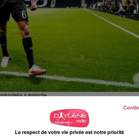
ambardella à domicile
Contin
 se déplaceront sur la pelouse du Stade Plabennécois
(Finistèr
 Le Mans (1-0) au tour précédent.
Le respect de votre vie privée est notre priorité