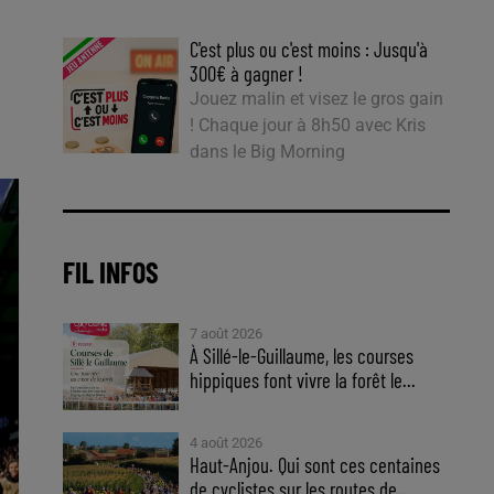
C'est plus ou c'est moins : Jusqu'à
300€ à gagner !
Jouez malin et visez le gros gain
! Chaque jour à 8h50 avec Kris
dans le Big Morning
FIL INFOS
7 août 2026
À Sillé-le-Guillaume, les courses
hippiques font vivre la forêt le...
4 août 2026
Haut-Anjou. Qui sont ces centaines
de cyclistes sur les routes de...