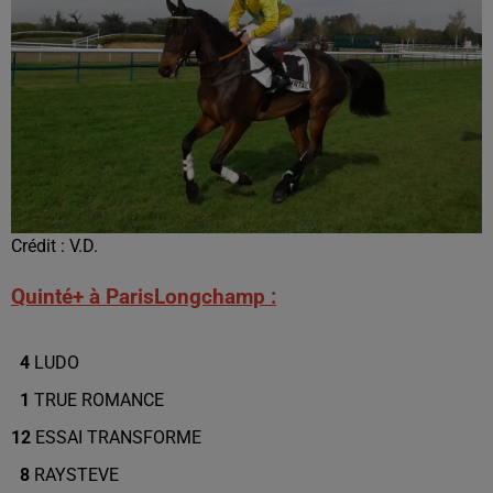
Crédit :
V.D.
Quinté+ à ParisLongchamp :
4
LUDO
1
TRUE ROMANCE
12
ESSAI TRANSFORME
8
RAYSTEVE