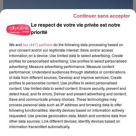
Continuer sans accepter
Le respect de votre vie privée est notre
priorité
We and
our (447) partners
do the following data processing based on
your consent and/or our legitimate interest: Store and/or access
information on a device; Use limited data to select advertising; Create
profiles for personalised advertising; Use profiles to select personalised
advertising; Measure advertising performance; Measure content
performance; Understand audiences through statistics or combinations
of data from different sources; Develop and improve services; Create
profiles to personalise content; Use profiles to select personalised
content; Use limited data to select content; Ensure security, prevent and
detect fraud, and fix errors; Deliver and present advertising and content;
Save and communicate privacy choices. These technologies may
28 juin 2026
process personal data such as IP address and browsing data to offer
LES PRONOSTICS HIPPIQUES POUR CE DIMANCHE 28 JUIN
following functionalities: Identify devices based on information actively
requested; Use precise geolocation data; Match and combine data from
other data sources; Link different devices; Identify devices based on
information transmitted automatically.