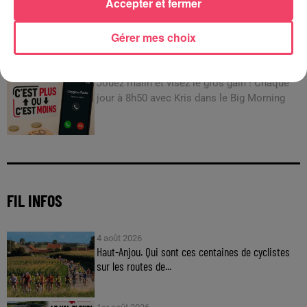
Accepter et fermer
JEUX
Gérer mes choix
C'est plus ou c'est moins : Jusqu'à 300€ à gagner
!
Jouez malin et visez le gros gain ! Chaque
jour à 8h50 avec Kris dans le Big Morning
FIL INFOS
4 août 2026
Haut-Anjou. Qui sont ces centaines de cyclistes
sur les routes de...