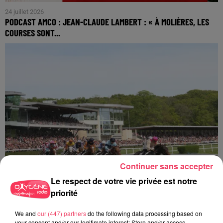
24 juillet 2026
PODCAST AMCO : JEAN-CLAUDE LAMBERT : « À MOLIÈRES, LES
COURSES SONT...
Continuer sans accepter
Le respect de votre vie privée est notre
priorité
We and
our (447) partners
do the following data processing based on
16 juillet 2026
HIPPISME. L'HIPPODROME DU LION D'ANGERS DOIT RENONCER À
your consent and/or our legitimate interest: Store and/or access