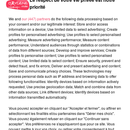
priorité
We and
our (447) partners
do the following data processing based on
your consent and/or our legitimate interest: Store and/or access
information on a device; Use limited data to select advertising; Create
profiles for personalised advertising; Use profiles to select personalised
advertising; Measure advertising performance; Measure content
16 juillet 2026
performance; Understand audiences through statistics or combinations
HIPPISME. L'HIPPODROME DU LION D'ANGERS DOIT RENONCER À
of data from different sources; Develop and improve services; Create
SA PREMIÈRE...
profiles to personalise content; Use profiles to select personalised
content; Use limited data to select content; Ensure security, prevent and
detect fraud, and fix errors; Deliver and present advertising and content;
Save and communicate privacy choices. These technologies may
process personal data such as IP address and browsing data to offer
following functionalities: Identify devices based on information actively
requested; Use precise geolocation data; Match and combine data from
other data sources; Link different devices; Identify devices based on
information transmitted automatically.
Vous pouvez accepter en cliquant sur "Accepter et fermer", ou affiner en
sélectionnant les finalités et/ou partenaires dans "Gérer mes choix".
Vous pouvez également refuser en cliquant sur "Continuer sans
accepter". Vos préférences ne s'appliqueront que pour ce site. Vous
pouvez mettre à jour vos choix, ou retirer votre consentement à tout