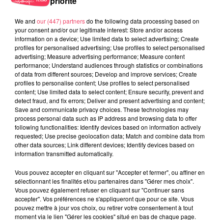
priorité
We and
our (447) partners
do the following data processing based on
your consent and/or our legitimate interest: Store and/or access
information on a device; Use limited data to select advertising; Create
29 juillet 2026
profiles for personalised advertising; Use profiles to select personalised
SEGRÉ. ATTAQUE À L'ARME BLANCHE : L'AGRESSEUR INTERPELLÉ,
advertising; Measure advertising performance; Measure content
LE...
performance; Understand audiences through statistics or combinations
of data from different sources; Develop and improve services; Create
profiles to personalise content; Use profiles to select personalised
content; Use limited data to select content; Ensure security, prevent and
detect fraud, and fix errors; Deliver and present advertising and content;
Save and communicate privacy choices. These technologies may
process personal data such as IP address and browsing data to offer
following functionalities: Identify devices based on information actively
requested; Use precise geolocation data; Match and combine data from
other data sources; Link different devices; Identify devices based on
information transmitted automatically.
Vous pouvez accepter en cliquant sur "Accepter et fermer", ou affiner en
sélectionnant les finalités et/ou partenaires dans "Gérer mes choix".
Vous pouvez également refuser en cliquant sur "Continuer sans
accepter". Vos préférences ne s'appliqueront que pour ce site. Vous
pouvez mettre à jour vos choix, ou retirer votre consentement à tout
moment via le lien "Gérer les cookies" situé en bas de chaque page.