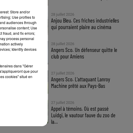
erest: Store and/or
28 juillet 2026
tising; Use profiles to
Anjou Bleu. Ces friches industrielles
tand audiences through
qui pourraient plaire au cinéma
personalise content; Use
 fraud, and fix errors;
d
 may process personal
.
mation actively
28 juillet 2026
Angers Sco. Un défenseur quitte le
vices; Identify devices
club pour Amiens
rtenaires dans "Gérer
s'appliqueront que pour
27 juillet 2026
24
les cookies" situé en
Angers Sco. L'attaquant Lanroy
Machine prêté aux Pays-Bas
27 juillet 2026
er
Appel à témoins. Où est passé
Luidgi, le vautour fauve du zoo de
la...