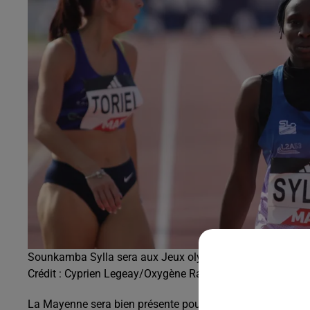
Sounkamba Sylla sera aux Jeux olympiques.
Crédit :
Cyprien Legeay/Oxygène Radio
La Mayenne sera bien présente pour représenter l'athléti