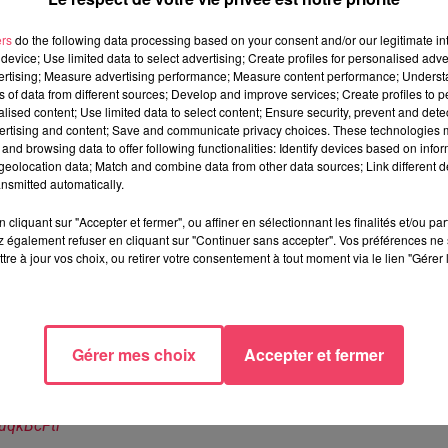
se d’Athlétisme, a présenté ce dimanche matin la sélection
rdier,
récent champion de France à Angers, a logiquement été
ers
do the following data processing based on your consent and/or our legitimate int
device; Use limited data to select advertising; Create profiles for personalised adver
che.
vertising; Measure advertising performance; Measure content performance; Unders
ns of data from different sources; Develop and improve services; Create profiles to 
icenciée du Stade lavallois athlé n'a pas réussi
à réaliser les
alised content; Use limited data to select content; Ensure security, prevent and detect
 été retenue pour participer au relais du 4x400m. Avec un recor
ertising and content; Save and communicate privacy choices. These technologies
 française de la saison derrière l'Angevine Amandine Brossier
and browsing data to offer following functionalities: Identify devices based on infor
eolocation data; Match and combine data from other data sources; Link different de
ras a également rappelé les critères de sélection.
"Pour être
nsmitted automatically.
des qualifiables publiée par World Athletics, NDLR). Ensuite, la
cliquant sur "Accepter et fermer", ou affiner en sélectionnant les finalités et/ou pa
itères un peu plus restrictifs pour devenir sélectionnable. Le
 également refuser en cliquant sur "Continuer sans accepter". Vos préférences ne 
econd s’appuyait sur le ranking. Il fallait soit figurer dans le top 
tre à jour vos choix, ou retirer votre consentement à tout moment via le lien "Gérer 
r un athlète champion de France. Enfin, le troisième critère était
Gérer mes choix
Accepter et fermer
étisme des 𝗝𝗲𝘂𝘅 𝗢𝗹𝘆𝗺𝗽𝗶𝗾𝘂𝗲𝘀, qui auront lieu à Paris du 1
GuqkBcFti