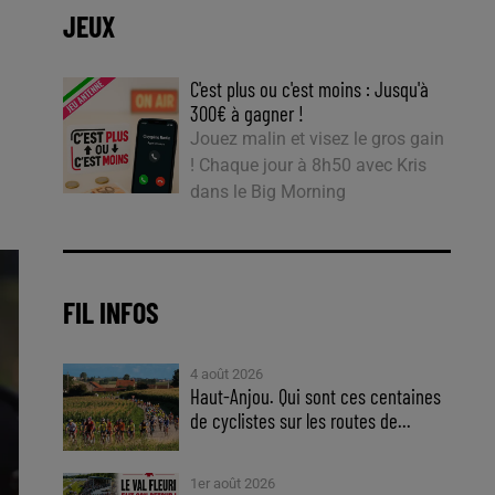
JEUX
C'est plus ou c'est moins : Jusqu'à
300€ à gagner !
Jouez malin et visez le gros gain
! Chaque jour à 8h50 avec Kris
dans le Big Morning
FIL INFOS
4 août 2026
Haut-Anjou. Qui sont ces centaines
de cyclistes sur les routes de...
1er août 2026