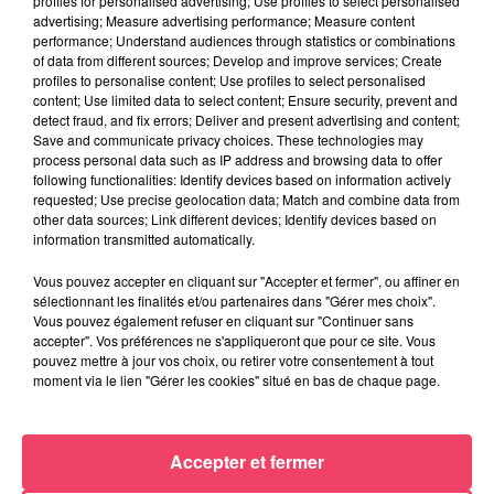
profiles for personalised advertising; Use profiles to select personalised
advertising; Measure advertising performance; Measure content
performance; Understand audiences through statistics or combinations
of data from different sources; Develop and improve services; Create
profiles to personalise content; Use profiles to select personalised
content; Use limited data to select content; Ensure security, prevent and
detect fraud, and fix errors; Deliver and present advertising and content;
Save and communicate privacy choices. These technologies may
process personal data such as IP address and browsing data to offer
following functionalities: Identify devices based on information actively
requested; Use precise geolocation data; Match and combine data from
other data sources; Link different devices; Identify devices based on
information transmitted automatically.
Vous pouvez accepter en cliquant sur "Accepter et fermer", ou affiner en
sélectionnant les finalités et/ou partenaires dans "Gérer mes choix".
Vous pouvez également refuser en cliquant sur "Continuer sans
accepter". Vos préférences ne s'appliqueront que pour ce site. Vous
28 juin 2026
pouvez mettre à jour vos choix, ou retirer votre consentement à tout
LES PRONOSTICS HIPPIQUES POUR CE DIMANCHE 28 JUIN
moment via le lien "Gérer les cookies" situé en bas de chaque page.
JEUX
Accepter et fermer