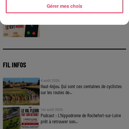
C'est plus ou c'est moins : Jusqu'à 300€ à gagner
Gérer mes choix
!
Jouez malin et visez le gros gain ! Chaque
jour à 8h50 avec Kris dans le Big Morning
FIL INFOS
4 août 2026
Haut-Anjou. Qui sont ces centaines de cyclistes
sur les routes de...
1er août 2026
Podcast : L’hippodrome de Rochefort-sur-Loire
prêt à retrouver son...