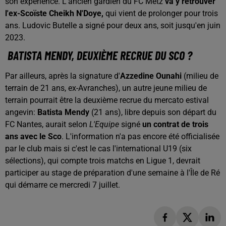
son expérience. L'ancien gardien du FC Metz
va y retrouver
l'ex-Scoïste Cheikh N'Doye,
qui vient de prolonger pour trois
ans. Ludovic Butelle a signé pour deux ans, soit jusqu'en juin
2023.
BATISTA MENDY, DEUXIÈME RECRUE DU SCO ?
Par ailleurs, après la signature d'
Azzedine Ounahi
(milieu de
terrain de 21 ans, ex-Avranches), un autre jeune milieu de
terrain pourrait être la deuxième recrue du mercato estival
angevin:
Batista Mendy
(21 ans), libre depuis son départ du
FC Nantes, aurait selon
L'Equipe
signé
un contrat de trois
ans avec le Sco
. L'information n'a pas encore été officialisée
par le club mais si c'est le cas l'international U19 (six
sélections), qui compte trois matchs en Ligue 1, devrait
participer au stage de préparation d'une semaine à l'Île de Ré
qui démarre ce mercredi 7 juillet.