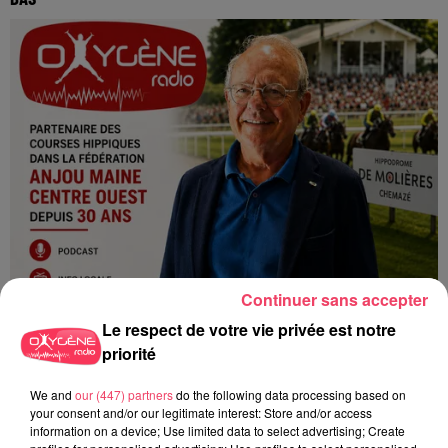
Continuer sans accepter
Le respect de votre vie privée est notre
priorité
24 juillet 2026
PODCAST AMCO : JEAN-CLAUDE LAMBERT : « À MOLIÈRES, LES
We and
our (447) partners
do the following data processing based on
COURSES SONT...
your consent and/or our legitimate interest: Store and/or access
information on a device; Use limited data to select advertising; Create