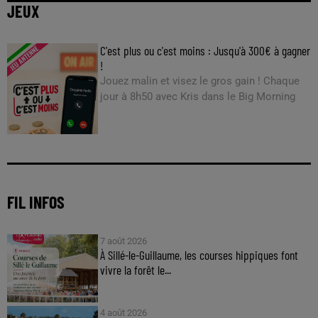
JEUX
C'est plus ou c'est moins : Jusqu'à 300€ à gagner
!
Jouez malin et visez le gros gain ! Chaque
jour à 8h50 avec Kris dans le Big Morning
FIL INFOS
7 août 2026
À Sillé-le-Guillaume, les courses hippiques font
vivre la forêt le...
4 août 2026