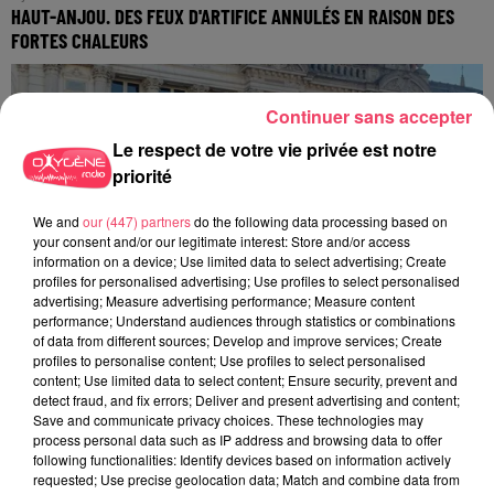
HAUT-ANJOU. DES FEUX D'ARTIFICE ANNULÉS EN RAISON DES
FORTES CHALEURS
Continuer sans accepter
Le respect de votre vie privée est notre
priorité
We and
our (447) partners
do the following data processing based on
your consent and/or our legitimate interest: Store and/or access
information on a device; Use limited data to select advertising; Create
profiles for personalised advertising; Use profiles to select personalised
advertising; Measure advertising performance; Measure content
performance; Understand audiences through statistics or combinations
of data from different sources; Develop and improve services; Create
profiles to personalise content; Use profiles to select personalised
content; Use limited data to select content; Ensure security, prevent and
detect fraud, and fix errors; Deliver and present advertising and content;
Save and communicate privacy choices. These technologies may
process personal data such as IP address and browsing data to offer
30 juin 2026
HAUT-ANJOU. CETTE VILLE FAIT UN DON DE 11 000 € POUR AIDER
following functionalities: Identify devices based on information actively
requested; Use precise geolocation data; Match and combine data from
À...