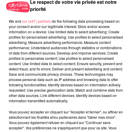
Le respect de votre vie privée est notre
priorité
We and
our (447) partners
do the following data processing based on
your consent and/or our legitimate interest: Store and/or access
information on a device; Use limited data to select advertising; Create
profiles for personalised advertising; Use profiles to select personalised
advertising; Measure advertising performance; Measure content
performance; Understand audiences through statistics or combinations
of data from different sources; Develop and improve services; Create
profiles to personalise content; Use profiles to select personalised
content; Use limited data to select content; Ensure security, prevent and
17 juillet 2026
detect fraud, and fix errors; Deliver and present advertising and content;
HAUT-ANJOU. MOINS DE VISITEURS, MOINS D'ARGENT... VICTIME
Save and communicate privacy choices. These technologies may
DE LA...
process personal data such as IP address and browsing data to offer
following functionalities: Identify devices based on information actively
requested; Use precise geolocation data; Match and combine data from
other data sources; Link different devices; Identify devices based on
information transmitted automatically.
Vous pouvez accepter en cliquant sur "Accepter et fermer", ou affiner en
sélectionnant les finalités et/ou partenaires dans "Gérer mes choix".
Vous pouvez également refuser en cliquant sur "Continuer sans
accepter". Vos préférences ne s'appliqueront que pour ce site. Vous