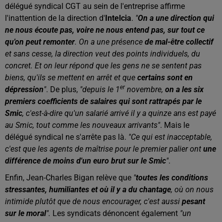
délégué syndical CGT au sein de l'entreprise affirme
l'inattention de la direction d'
Intelcia
.
"
On a une direction qui
ne nous écoute pas, voire ne nous entend pas, sur tout ce
qu'on peut remonter
. On a une présence
de mal-être collectif
et sans cesse, la direction veut des points individuels, du
concret. Et on leur répond que les gens ne se sentent pas
biens, qu'ils se mettent en arrêt et que
certains sont en
er
dépression
"
. De plus,
"depuis le 1
novembre,
on a les six
premiers coefficients de salaires qui sont rattrapés par le
Smic
, c'est-à-dire qu'un salarié arrivé il y a quinze ans est payé
au Smic, tout comme les nouveaux arrivants"
. Mais le
délégué syndical ne s'arrête pas là.
"Ce qui est inacceptable,
c'est que les agents de maîtrise pour le premier palier ont
une
différence de moins d'un euro brut sur le Smic
"
.
Enfin, Jean-Charles Bigan relève que
"
toutes les conditions
stressantes, humiliantes et où il y a du chantage
, où on nous
intimide plutôt que de nous encourager, c'est aussi
pesant
sur le moral
".
Les syndicats dénoncent également
"un