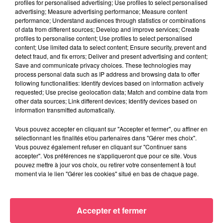
profiles for personalised advertising; Use profiles to select personalised
advertising; Measure advertising performance; Measure content
performance; Understand audiences through statistics or combinations
of data from different sources; Develop and improve services; Create
profiles to personalise content; Use profiles to select personalised
content; Use limited data to select content; Ensure security, prevent and
detect fraud, and fix errors; Deliver and present advertising and content;
Save and communicate privacy choices. These technologies may
process personal data such as IP address and browsing data to offer
following functionalities: Identify devices based on information actively
requested; Use precise geolocation data; Match and combine data from
other data sources; Link different devices; Identify devices based on
information transmitted automatically.
Vous pouvez accepter en cliquant sur "Accepter et fermer", ou affiner en
sélectionnant les finalités et/ou partenaires dans "Gérer mes choix".
Vous pouvez également refuser en cliquant sur "Continuer sans
24 juin 2026
accepter". Vos préférences ne s'appliqueront que pour ce site. Vous
DANS LE HAUT-ANJOU. DES PROJETS DE RECHERCHE MÉDICALE
pouvez mettre à jour vos choix, ou retirer votre consentement à tout
AUTOUR DES...
moment via le lien "Gérer les cookies" situé en bas de chaque page.
JEUX
Accepter et fermer