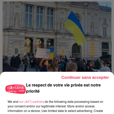
Continuer sans accepter
Le respect de votre vie privée est notre
30 juin 2026
priorité
HAUT-ANJOU. CETTE VILLE FAIT UN DON DE 11 000 € POUR AIDER
À...
We and
our (447) partners
do the following data processing based on
your consent and/or our legitimate interest: Store and/or access
information on a device; Use limited data to select advertising; Create