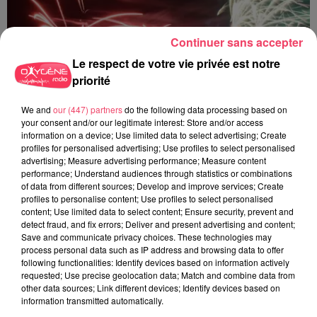
Continuer sans accepter
Le respect de votre vie privée est notre
priorité
We and
our (447) partners
do the following data processing based on
your consent and/or our legitimate interest: Store and/or access
information on a device; Use limited data to select advertising; Create
profiles for personalised advertising; Use profiles to select personalised
advertising; Measure advertising performance; Measure content
performance; Understand audiences through statistics or combinations
of data from different sources; Develop and improve services; Create
profiles to personalise content; Use profiles to select personalised
content; Use limited data to select content; Ensure security, prevent and
8 juillet 2026
detect fraud, and fix errors; Deliver and present advertising and content;
HAUT-ANJOU. DES FEUX D'ARTIFICE ANNULÉS EN RAISON DES
Save and communicate privacy choices. These technologies may
FORTES CHALEURS
process personal data such as IP address and browsing data to offer
following functionalities: Identify devices based on information actively
requested; Use precise geolocation data; Match and combine data from
other data sources; Link different devices; Identify devices based on
information transmitted automatically.