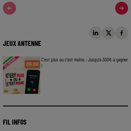
JEUX ANTENNE
C'est plus ou c'est moins : Jusqu'à 300€ à gagner
!
Jouez malin et visez le gros gain ! Chaque
jour à 8h50 avec Kris dans le Big Morning
FIL INFOS