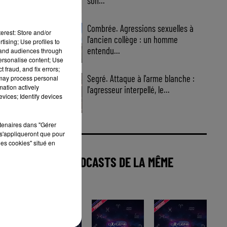
son...
Combrée. Agressions sexuelles à
erest: Store and/or
l'ancien collège : un homme
tising; Use profiles to
entendu...
tand audiences through
personalise content; Use
 fraud, and fix errors;
Segré. Attaque à l'arme blanche :
 may process personal
mation actively
l'agresseur interpellé, le...
vices; Identify devices
rtenaires dans "Gérer
s'appliqueront que pour
les cookies" situé en
AUTRES PODCASTS DE LA MÊME
CATÉGORIE