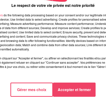
Le respect de votre vie privée est notre priorité
ers
do the following data processing based on your consent and/or our legitimate int
device; Use limited data to select advertising; Create profiles for personalised adver
vertising; Measure advertising performance; Measure content performance; Unders
ns of data from different sources; Develop and improve services; Create profiles to 
alised content; Use limited data to select content; Ensure security, prevent and detect
ertising and content; Save and communicate privacy choices. These technologies
and browsing data to offer following functionalities: Identify devices based on infor
eolocation data; Match and combine data from other data sources; Link different de
nsmitted automatically.
cliquant sur "Accepter et fermer", ou affiner en sélectionnant les finalités et/ou pa
 également refuser en cliquant sur "Continuer sans accepter". Vos préférences ne 
tre à jour vos choix, ou retirer votre consentement à tout moment via le lien "Gérer 
Gérer mes choix
Accepter et fermer