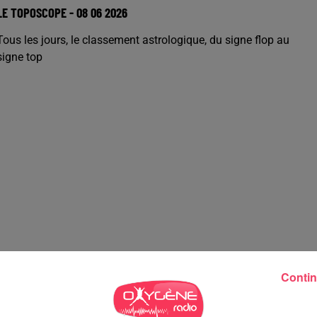
LE TOPOSCOPE - 08 06 2026
Tous les jours, le classement astrologique, du signe flop au
signe top
Contin