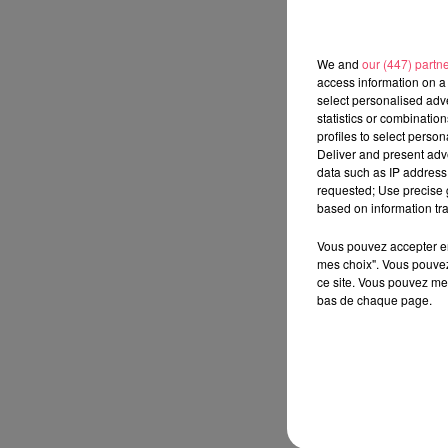
We and
our (447) partn
access information on a 
select personalised ad
statistics or combinatio
profiles to select person
Deliver and present adv
data such as IP address 
requested; Use precise g
based on information tra
Vous pouvez accepter en 
mes choix". Vous pouvez
ce site. Vous pouvez met
bas de chaque page.