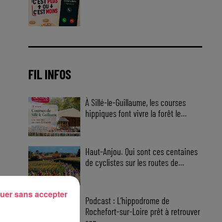
Jouez malin et visez le gros gain
! Chaque jour à 8h50 avec Kris
dans le Big Morning
FIL INFOS
À Sillé-le-Guillaume, les courses
hippiques font vivre la forêt le...
Haut-Anjou. Qui sont ces centaines
de cyclistes sur les routes de...
uer sans accepter
Podcast : L’hippodrome de
Rochefort-sur-Loire prêt à retrouver