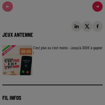
JEUX ANTENNE
C'est plus ou c'est moins : Jusqu'à 300€ à gagner
!
Jouez malin et visez le gros gain ! Chaque
jour à 8h50 avec Kris dans le Big Morning
FIL INFOS