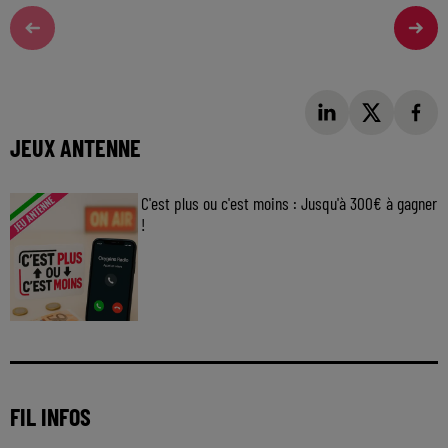
JEUX ANTENNE
C'est plus ou c'est moins : Jusqu'à 300€ à gagner
!
Jouez malin et visez le gros gain ! Chaque
jour à 8h50 avec Kris dans le Big Morning
FIL INFOS