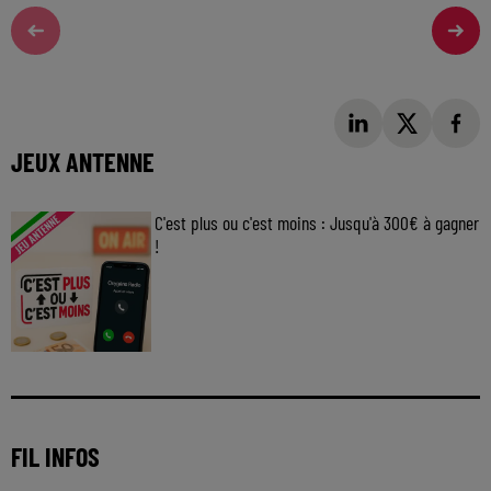
JEUX ANTENNE
C'est plus ou c'est moins : Jusqu'à 300€ à gagner
!
Jouez malin et visez le gros gain ! Chaque
jour à 8h50 avec Kris dans le Big Morning
FIL INFOS