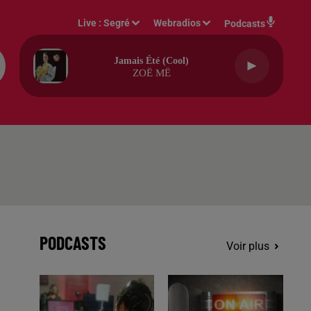
Live :
Segré
Webradios
Podcasts
Jamais Été (cool)
ZOË MË
PODCASTS
Voir plus