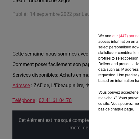
Crédit :
Bricomarché Segré
Publié : 14 septembre 2022 par Laurent Rivron
We and
our (447) partn
access information on a 
select personalised ad
statistics or combinatio
Cette semaine, nous sommes avec Martine au rayon "déco
profiles to select person
Deliver and present adv
Comment poser facilement son papier peint ?
data such as IP address 
requested; Use precise g
Services disponibles:
Achats en magasin · Drive disponible
based on information tra
Adresse
:
ZAE de, L'Ebeaupinière, 49500 Segré-en-Anjou B
Vous pouvez accepter en 
mes choix". Vous pouvez
Téléphone
:
02 41 61 04 70
ce site. Vous pouvez met
bas de chaque page.
Cet élément est masqué compte-tenu du refus du dépôt d
merci de nous donner votre acco