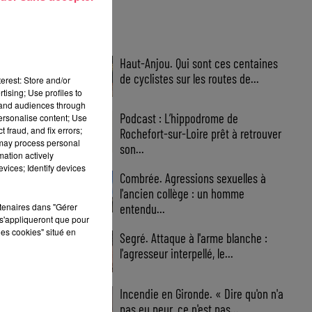
FIL INFOS
Haut-Anjou. Qui sont ces centaines
de cyclistes sur les routes de...
erest: Store and/or
tising; Use profiles to
tand audiences through
Podcast : L’hippodrome de
personalise content; Use
 fraud, and fix errors;
Rochefort-sur-Loire prêt à retrouver
 may process personal
son...
mation actively
vices; Identify devices
Combrée. Agressions sexuelles à
l'ancien collège : un homme
rtenaires dans "Gérer
entendu...
s'appliqueront que pour
les cookies" situé en
Segré. Attaque à l'arme blanche :
l'agresseur interpellé, le...
Incendie en Gironde. « Dire qu'on n'a
pas eu peur, ce n'est pas...