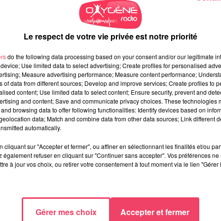
Le respect de votre vie privée est notre priorité
ers
do the following data processing based on your consent and/or our legitimate int
device; Use limited data to select advertising; Create profiles for personalised adver
vertising; Measure advertising performance; Measure content performance; Unders
ns of data from different sources; Develop and improve services; Create profiles to 
".
alised content; Use limited data to select content; Ensure security, prevent and detect
ertising and content; Save and communicate privacy choices. These technologies
and browsing data to offer following functionalities: Identify devices based on infor
eolocation data; Match and combine data from other data sources; Link different de
 · Livraison
nsmitted automatically.
leu
cliquant sur "Accepter et fermer", ou affiner en sélectionnant les finalités et/ou pa
 également refuser en cliquant sur "Continuer sans accepter". Vos préférences ne 
tre à jour vos choix, ou retirer votre consentement à tout moment via le lien "Gérer 
e cookies que vous avez exprimé. Si vous souhaitez l'afficher,
rd en cliquant sur le bouton ci-dessous.
Gérer mes choix
Accepter et fermer