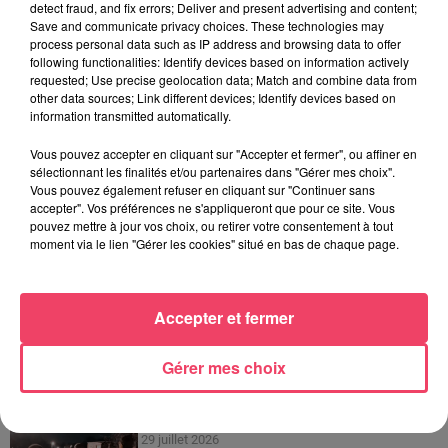
detect fraud, and fix errors; Deliver and present advertising and content;
Save and communicate privacy choices. These technologies may
7 août 2026
process personal data such as IP address and browsing data to offer
À Sillé-le-Guillaume, les courses hippiques font
following functionalities: Identify devices based on information actively
vivre la forêt le...
requested; Use precise geolocation data; Match and combine data from
other data sources; Link different devices; Identify devices based on
information transmitted automatically.
4 août 2026
Haut-Anjou. Qui sont ces centaines de cyclistes
Vous pouvez accepter en cliquant sur "Accepter et fermer", ou affiner en
sélectionnant les finalités et/ou partenaires dans "Gérer mes choix".
sur les routes de...
Vous pouvez également refuser en cliquant sur "Continuer sans
accepter". Vos préférences ne s'appliqueront que pour ce site. Vous
pouvez mettre à jour vos choix, ou retirer votre consentement à tout
1er août 2026
moment via le lien "Gérer les cookies" situé en bas de chaque page.
Podcast : L’hippodrome de Rochefort-sur-Loire
prêt à retrouver son...
Accepter et fermer
31 juillet 2026
Combrée. Agressions sexuelles à l'ancien collège :
Gérer mes choix
un homme entendu...
29 juillet 2026