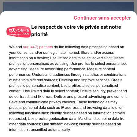
Continuer sans accepter
Le respect de votre vie privée est notre
priorité
We and
our (447) partners
do the following data processing based on
your consent and/or our legitimate interest: Store and/or access
information on a device; Use limited data to select advertising; Create
profiles for personalised advertising; Use profiles to select personalised
advertising; Measure advertising performance; Measure content
performance; Understand audiences through statistics or combinations
of data from different sources; Develop and improve services; Create
profiles to personalise content; Use profiles to select personalised
content; Use limited data to select content; Ensure security, prevent and
detect fraud, and fix errors; Deliver and present advertising and content;
Save and communicate privacy choices. These technologies may
28 juin 2026
process personal data such as IP address and browsing data to offer
LES PRONOSTICS HIPPIQUES POUR CE DIMANCHE 28 JUIN
following functionalities: Identify devices based on information actively
requested; Use precise geolocation data; Match and combine data from
other data sources; Link different devices; Identify devices based on
information transmitted automatically.