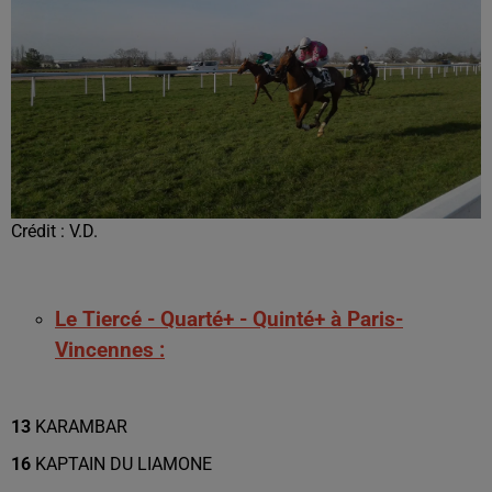
Crédit :
V.D.
Le Tiercé - Quarté+ - Quinté+ à Paris-
Vincennes :
13
KARAMBAR
16
KAPTAIN DU LIAMONE