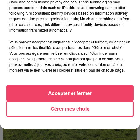
Save and communicate privacy choices. These technologies may
process personal data such as IP address and browsing data to offer
following functionalities: Identify devices based on information actively
requested; Use precise geolocation data; Match and combine data from
other data sources; Link different devices; Identify devices based on
information transmitted automatically.
16 juillet 2026
Vous pouvez accepter en cliquant sur "Accepter et fermer", ou affiner en
HIPPISME. L'HIPPODROME DU LION D'ANGERS DOIT RENONCER À
sélectionnant les finalités et/ou partenaires dans "Gérer mes choix".
SA PREMIÈRE...
Vous pouvez également refuser en cliquant sur "Continuer sans
accepter". Vos préférences ne s'appliqueront que pour ce site. Vous
pouvez mettre à jour vos choix, ou retirer votre consentement à tout
moment via le lien "Gérer les cookies" situé en bas de chaque page.
Accepter et fermer
Gérer mes choix