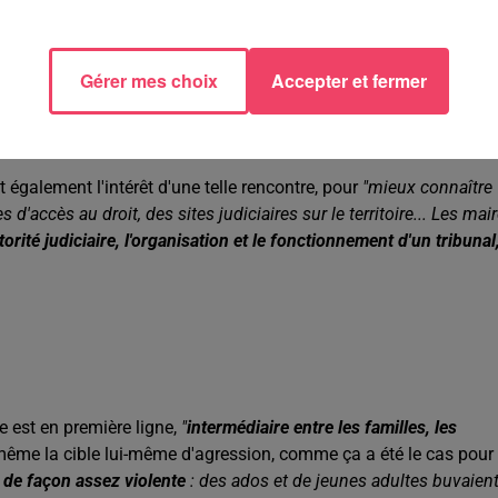
s qui peuvent vite se sentir dépassés, explique Anthony Lusson,
présentant de l’Association des maires de France du Maine-et-Loir
ruraux se sentent parfois assez démunis. Quand vous êtes nouve
Gérer mes choix
Accepter et fermer
agne : avoir le guide pratique pour expliquer comment les choses
e procureur puisse communiquer le numéro de portable d'astreint
t également l'intérêt d'une telle rencontre, pour
"mieux connaître
d'accès au droit, des sites judiciaires sur le territoire... Les mai
torité judiciaire, l'organisation et le fonctionnement d'un tribunal
 est en première ligne,
"
intermédiaire entre les familles, les
s même la cible lui-même d'agression, comme ça a été le cas pour 
 de façon assez violente
: des ados et de jeunes adultes buvaien