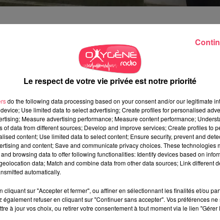
Contin
elle d'officier de police judiciaire n'est sans doute pas la plus
 juridiction était organisé spécialement pour les maires du Maine-
 du procureur de la République et des présidents des tribunaux
Le respect de votre vie privée est notre priorité
t ceux élus en mars dernier - ont pu échanger sur le
ers
do the following data processing based on your consent and/or our legitimate int
ts sauvages de déchets, les mariages blancs, les véhicules
device; Use limited data to select advertising; Create profiles for personalised adver
vertising; Measure advertising performance; Measure content performance; Unders
 ou la protection contre les atteintes aux élus
.
"On ne maîtris
ns of data from different sources; Develop and improve services; Create profiles to 
luau, président des maires ruraux du Maine-et-Loire et maire de
alised content; Use limited data to select content; Ensure security, prevent and detect
r nous guider dans nos actions et nous aider dans nos pouvoirs
ertising and content; Save and communicate privacy choices. These technologies
and browsing data to offer following functionalities: Identify devices based on infor
uisse savoir comment ça fonctionne et quels sont nos pouvoirs."
eolocation data; Match and combine data from other data sources; Link different de
nsmitted automatically.
U TEMPS"
cliquant sur "Accepter et fermer", ou affiner en sélectionnant les finalités et/ou pa
 également refuser en cliquant sur "Continuer sans accepter". Vos préférences ne 
tre à jour vos choix, ou retirer votre consentement à tout moment via le lien "Gérer 