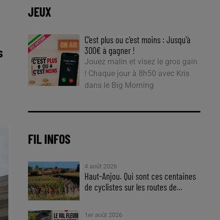
JEUX
C'est plus ou c'est moins : Jusqu'à
300€ à gagner !
s
Jouez malin et visez le gros gain
! Chaque jour à 8h50 avec Kris
dans le Big Morning
FIL INFOS
4 août 2026
Haut-Anjou. Qui sont ces centaines
de cyclistes sur les routes de...
1er août 2026