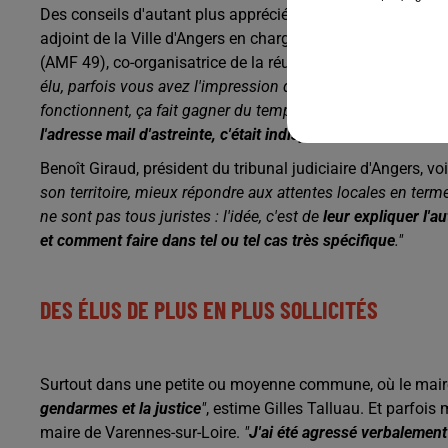
Des conseils d'autant plus appréciés par les nouveaux élu
adjoint de la Ville d'Angers en charge de la sécurité et re
(AMF 49), co-organisatrice de la réunion.
"Certains maires 
élu, parfois vous avez l'impression d'être face à une mont
fonctionnent, ça fait gagner du temps.
Le simple fait que l
l'adresse mail d'astreinte, c'était indispensable
."
Benoît Giraud, président du tribunal judiciaire d'Angers, voi
son territoire, mieux répondre aux attentes locales en termes 
ne sont pas tous juristes : l'idée, c'est de
leur expliquer l'au
et comment faire dans tel ou tel cas très spécifique
."
DES ÉLUS DE PLUS EN PLUS SOLLICITÉS
Surtout dans une petite ou moyenne commune, où le maire
gendarmes et la justice
"
, estime Gilles Talluau. Et parfoi
maire de Varennes-sur-Loire.
"
J'ai été agressé verbalement