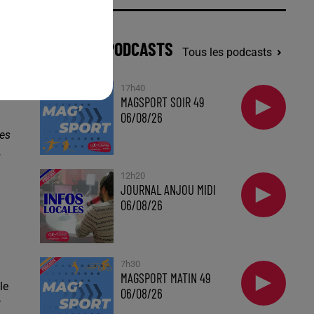
e
l
DERNIERS PODCASTS
Tous les podcasts
e,
17h40
MAGSPORT SOIR 49
06/08/26
res
,
12h20
JOURNAL ANJOU MIDI
06/08/26
7h30
MAGSPORT MATIN 49
le
06/08/26
t