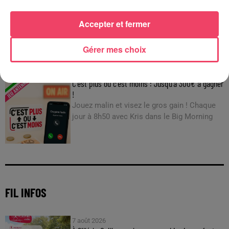
INCENDIE EN GIRONDE. « DIRE QU'ON N'A PAS EU PEUR, CE N'EST
PAS...
Accepter et fermer
Gérer mes choix
JEUX
C'est plus ou c'est moins : Jusqu'à 300€ à gagner
!
Jouez malin et visez le gros gain ! Chaque
jour à 8h50 avec Kris dans le Big Morning
FIL INFOS
7 août 2026