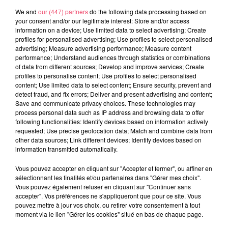
We and
our (447) partners
do the following data processing based on
your consent and/or our legitimate interest: Store and/or access
29 juillet 2026
information on a device; Use limited data to select advertising; Create
SEGRÉ. ATTAQUE À L'ARME BLANCHE : L'AGRESSEUR INTERPELLÉ,
profiles for personalised advertising; Use profiles to select personalised
LE...
advertising; Measure advertising performance; Measure content
performance; Understand audiences through statistics or combinations
of data from different sources; Develop and improve services; Create
profiles to personalise content; Use profiles to select personalised
content; Use limited data to select content; Ensure security, prevent and
detect fraud, and fix errors; Deliver and present advertising and content;
Save and communicate privacy choices. These technologies may
process personal data such as IP address and browsing data to offer
following functionalities: Identify devices based on information actively
requested; Use precise geolocation data; Match and combine data from
other data sources; Link different devices; Identify devices based on
information transmitted automatically.
Vous pouvez accepter en cliquant sur "Accepter et fermer", ou affiner en
sélectionnant les finalités et/ou partenaires dans "Gérer mes choix".
Vous pouvez également refuser en cliquant sur "Continuer sans
accepter". Vos préférences ne s'appliqueront que pour ce site. Vous
pouvez mettre à jour vos choix, ou retirer votre consentement à tout
moment via le lien "Gérer les cookies" situé en bas de chaque page.
29 juillet 2026