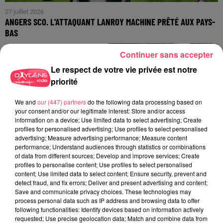
27 juillet 2026
ANGERS SCO. L'ATTAQUANT LANROY MACHINE PRÊTÉ AUX PAYS-
BAS
Continuer sans accepter
Le respect de votre vie privée est notre
priorité
We and
our (447) partners
do the following data processing based on
your consent and/or our legitimate interest: Store and/or access
information on a device; Use limited data to select advertising; Create
profiles for personalised advertising; Use profiles to select personalised
advertising; Measure advertising performance; Measure content
performance; Understand audiences through statistics or combinations
of data from different sources; Develop and improve services; Create
profiles to personalise content; Use profiles to select personalised
content; Use limited data to select content; Ensure security, prevent and
detect fraud, and fix errors; Deliver and present advertising and content;
Save and communicate privacy choices. These technologies may
process personal data such as IP address and browsing data to offer
following functionalities: Identify devices based on information actively
24 juillet 2026
requested; Use precise geolocation data; Match and combine data from
PODCAST AMCO : JEAN-CLAUDE LAMBERT : « À MOLIÈRES, LES