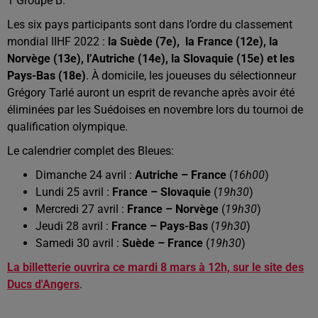
1 Groupe B.
Les six pays participants sont dans l’ordre du classement
mondial IIHF 2022 :
la Suède (7e), la France (12e), la
Norvège (13e), l’Autriche (14e), la Slovaquie (15e) et les
Pays-Bas (18e)
. À domicile, les joueuses du sélectionneur
Grégory Tarlé auront un esprit de revanche après avoir été
éliminées par les Suédoises en novembre lors du tournoi de
qualification olympique.
Le calendrier complet des Bleues:
Dimanche 24 avril :
Autriche –
France
(
16h00
)
Lundi 25 avril :
France
– Slovaquie
(
19h30
)
Mercredi 27 avril :
France
– Norvège
(
19h30
)
Jeudi 28 avril :
France
– Pays-Bas
(
19h30
)
Samedi 30 avril :
Suède –
France
(
19h30
)
La billetterie ouvrira ce mardi 8 mars à 12h, sur le site des
Ducs d'Angers
.