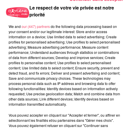
Le respect de votre vie privée est notre
priorité
We and
our (447) partners
do the following data processing based on
your consent and/or our legitimate interest: Store and/or access
information on a device; Use limited data to select advertising; Create
profiles for personalised advertising; Use profiles to select personalised
advertising; Measure advertising performance; Measure content
29 juillet 2026
performance; Understand audiences through statistics or combinations
SEGRÉ. ATTAQUE À L'ARME BLANCHE : L'AGRESSEUR INTERPELLÉ,
of data from different sources; Develop and improve services; Create
profiles to personalise content; Use profiles to select personalised
LE...
content; Use limited data to select content; Ensure security, prevent and
detect fraud, and fix errors; Deliver and present advertising and content;
Save and communicate privacy choices. These technologies may
process personal data such as IP address and browsing data to offer
following functionalities: Identify devices based on information actively
requested; Use precise geolocation data; Match and combine data from
other data sources; Link different devices; Identify devices based on
information transmitted automatically.
Vous pouvez accepter en cliquant sur "Accepter et fermer", ou affiner en
sélectionnant les finalités et/ou partenaires dans "Gérer mes choix".
Vous pouvez également refuser en cliquant sur "Continuer sans