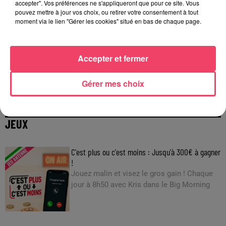
accepter". Vos préférences ne s'appliqueront que pour ce site. Vous
pouvez mettre à jour vos choix, ou retirer votre consentement à tout
moment via le lien "Gérer les cookies" situé en bas de chaque page.
Accepter et fermer
29 juillet 2026
INCENDIE EN GIRONDE. « DIRE QU'ON N'A PAS EU PEUR, CE N'EST
Gérer mes choix
PAS...
JEUX
C'est plus ou c'est moins : Jusqu'à 300€ à gagner
!
Jouez malin et visez le gros gain ! Chaque
jour à 8h50 avec Kris dans le Big Morning