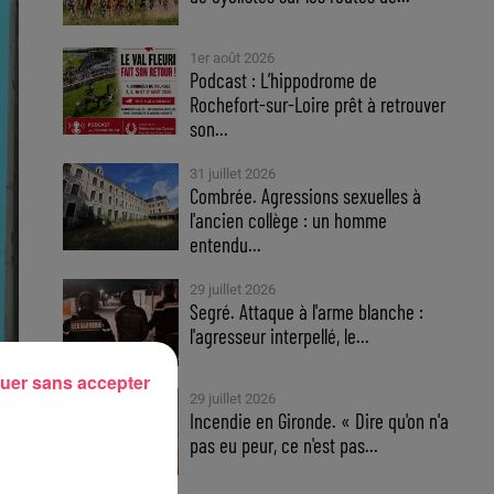
1er août 2026
Podcast : L’hippodrome de
Rochefort-sur-Loire prêt à retrouver
son...
31 juillet 2026
Combrée. Agressions sexuelles à
l'ancien collège : un homme
entendu...
29 juillet 2026
Segré. Attaque à l'arme blanche :
l'agresseur interpellé, le...
uer sans accepter
29 juillet 2026
Incendie en Gironde. « Dire qu'on n'a
pas eu peur, ce n'est pas...
s a