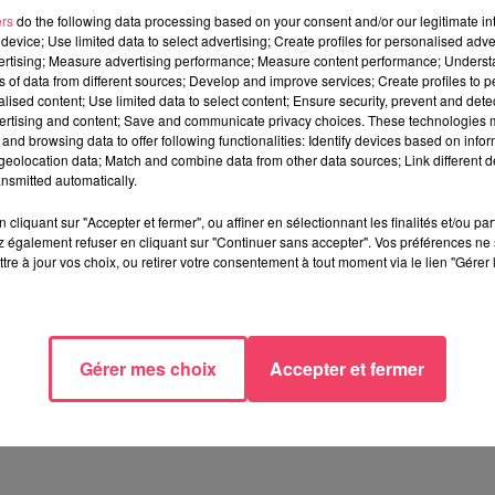
es pour le moment, mais Julie Château, directrice de l’agen
ers
do the following data processing based on your consent and/or our legitimate int
gouvernement. «
J’aimerais savoir ce qui va se produire sur le st
device; Use limited data to select advertising; Create profiles for personalised adver
ar cas sur chaque dossier. Quelles destinations ? Quelles frontiè
vertising; Measure advertising performance; Measure content performance; Unders
ses du gouvernement
».
ns of data from different sources; Develop and improve services; Create profiles to 
alised content; Use limited data to select content; Ensure security, prevent and detect
ertising and content; Save and communicate privacy choices. These technologies
and browsing data to offer following functionalities: Identify devices based on infor
eolocation data; Match and combine data from other data sources; Link different de
nsmitted automatically.
is pas interdit à la vente. «
Ça pose des incertitudes […] j’ai 
cliquant sur "Accepter et fermer", ou affiner en sélectionnant les finalités et/ou pa
 également refuser en cliquant sur "Continuer sans accepter". Vos préférences ne 
tre à jour vos choix, ou retirer votre consentement à tout moment via le lien "Gérer 
S DANS CERTAINS PAYS D’ASIE
Gérer mes choix
Accepter et fermer
n Chine et en Asie, Julie a pris l’initiative de ne pas proposer
 de ne pas forcément privilégier ces destinations et voir d’aut
mpactés
».