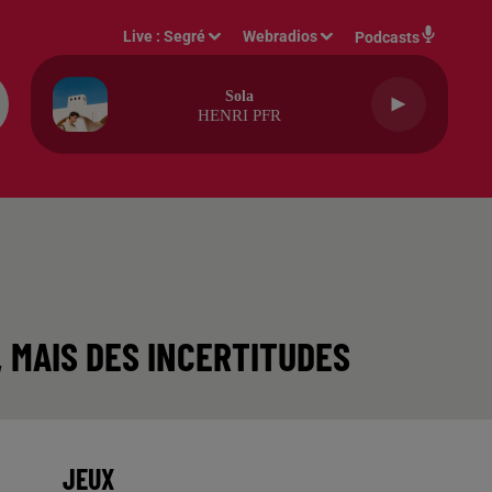
Live :
Segré
Webradios
Podcasts
Sola
HENRI PFR
, MAIS DES INCERTITUDES
JEUX