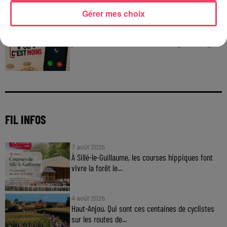
C'est plus ou c'est moins : Jusqu'à 300€ à gagner
Gérer mes choix
!
Jouez malin et visez le gros gain ! Chaque
jour à 8h50 avec Kris dans le Big Morning
FIL INFOS
7 août 2026
À Sillé-le-Guillaume, les courses hippiques font
vivre la forêt le...
4 août 2026
Haut-Anjou. Qui sont ces centaines de cyclistes
sur les routes de...