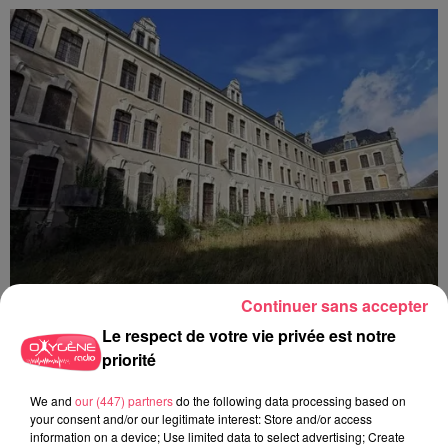
Continuer sans accepter
Le respect de votre vie privée est notre
31 juillet 2026
priorité
COMBRÉE. AGRESSIONS SEXUELLES À L'ANCIEN COLLÈGE : UN
HOMME ENTENDU...
We and
our (447) partners
do the following data processing based on
your consent and/or our legitimate interest: Store and/or access
information on a device; Use limited data to select advertising; Create