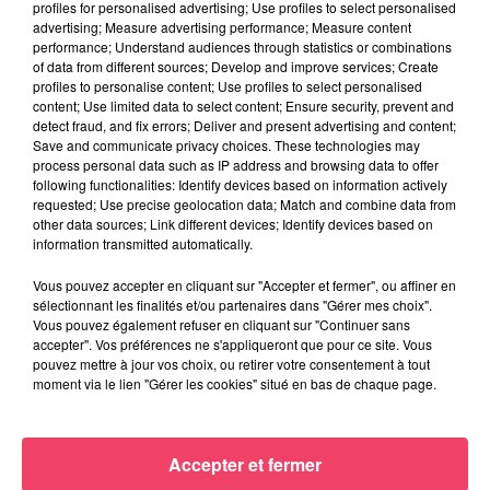
profiles for personalised advertising; Use profiles to select personalised
advertising; Measure advertising performance; Measure content
performance; Understand audiences through statistics or combinations
of data from different sources; Develop and improve services; Create
profiles to personalise content; Use profiles to select personalised
content; Use limited data to select content; Ensure security, prevent and
detect fraud, and fix errors; Deliver and present advertising and content;
Save and communicate privacy choices. These technologies may
process personal data such as IP address and browsing data to offer
following functionalities: Identify devices based on information actively
requested; Use precise geolocation data; Match and combine data from
other data sources; Link different devices; Identify devices based on
information transmitted automatically.
Vous pouvez accepter en cliquant sur "Accepter et fermer", ou affiner en
sélectionnant les finalités et/ou partenaires dans "Gérer mes choix".
Vous pouvez également refuser en cliquant sur "Continuer sans
29 juillet 2026
accepter". Vos préférences ne s'appliqueront que pour ce site. Vous
SEGRÉ. ATTAQUE À L'ARME BLANCHE : L'AGRESSEUR INTERPELLÉ,
pouvez mettre à jour vos choix, ou retirer votre consentement à tout
LE...
moment via le lien "Gérer les cookies" situé en bas de chaque page.
JEUX
Accepter et fermer