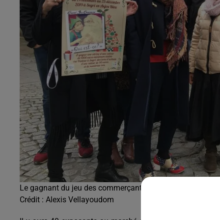
Le gagnant du jeu des commerçants remportera une vitrin
Crédit :
Alexis Vellayoudom