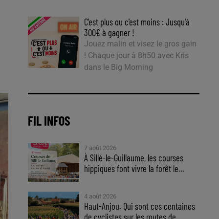
C'est plus ou c'est moins : Jusqu'à
300€ à gagner !
Jouez malin et visez le gros gain
! Chaque jour à 8h50 avec Kris
dans le Big Morning
FIL INFOS
7 août 2026
À Sillé-le-Guillaume, les courses
hippiques font vivre la forêt le...
4 août 2026
Haut-Anjou. Qui sont ces centaines
de cyclistes sur les routes de...