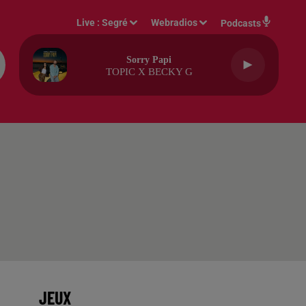
Live :
Segré
Webradios
Podcasts
Sorry Papi
TOPIC X BECKY G
JEUX