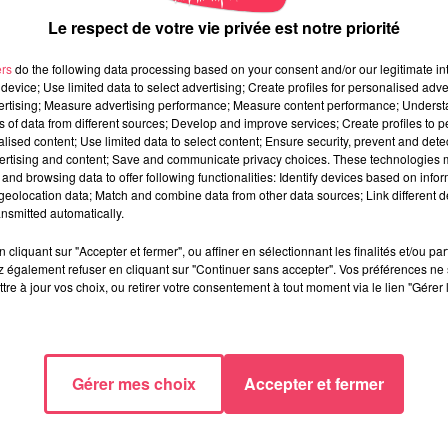
cord. Sur le thème, «
Retour en enfance
», le marché continue 
Le respect de votre vie privée est notre priorité
veaux exposants […] on a refusé quelques demandes parce qu
s’organiser pour augmenter la taille du marché
», explique O
ers
do the following data processing based on your consent and/or our legitimate int
device; Use limited data to select advertising; Create profiles for personalised adver
vertising; Measure advertising performance; Measure content performance; Unders
ement et en alimentation investiront les lieux. Deux apiculteurs
ns of data from different sources; Develop and improve services; Create profiles to 
ents. Ils viennent majoritairement de l’Anjou Bleu.
alised content; Use limited data to select content; Ensure security, prevent and detect
ertising and content; Save and communicate privacy choices. These technologies
and browsing data to offer following functionalities: Identify devices based on infor
eolocation data; Match and combine data from other data sources; Link different de
nsmitted automatically.
fice
cliquant sur "Accepter et fermer", ou affiner en sélectionnant les finalités et/ou pa
 également refuser en cliquant sur "Continuer sans accepter". Vos préférences ne 
tre à jour vos choix, ou retirer votre consentement à tout moment via le lien "Gérer 
. Les Playbobil, viendront pousser la chansonnette à bord de l
 dans les rues à la recherche du Père Noël et d’un congélate
Gérer mes choix
Accepter et fermer
r le thème
le traîneau du Père Noël.
Il sera tiré à 18h30, place
ers.