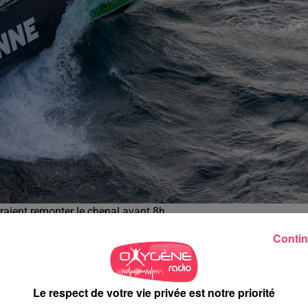
raient remonter le chenal avant 8h.
Contin
 l'heure estimée d'arrivée sur la ligne pour Maxime Sorel, qui
a
dépression hivernale
, laissant derrière lui Armel Tripon et
Le respect de votre vie privée est notre priorité