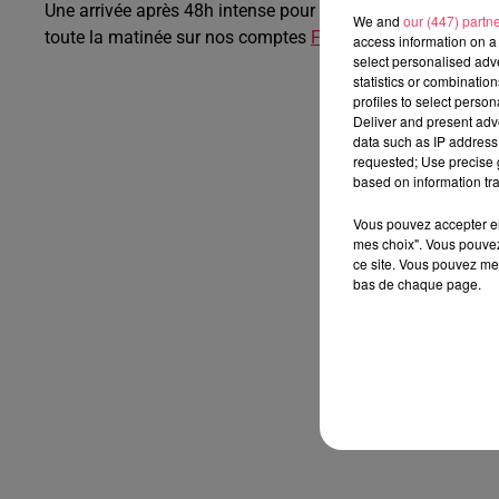
Une arrivée après 48h intense pour le skipper de V and B
We and
our (447) partn
toute la matinée sur nos comptes
Facebook
et
Twitter
.
access information on a 
select personalised ad
statistics or combinatio
profiles to select person
Deliver and present adv
data such as IP address 
requested; Use precise g
based on information tra
Vous pouvez accepter en 
mes choix". Vous pouvez
ce site. Vous pouvez met
bas de chaque page.