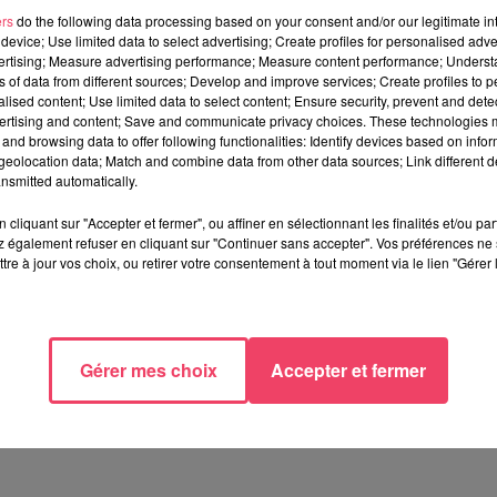
-Mayenne que nous suivrons demain en direct à 8h sur Oxygène, e
ers
do the following data processing based on your consent and/or our legitimate int
device; Use limited data to select advertising; Create profiles for personalised adver
vertising; Measure advertising performance; Measure content performance; Unders
ns of data from different sources; Develop and improve services; Create profiles to 
alised content; Use limited data to select content; Ensure security, prevent and detect
ertising and content; Save and communicate privacy choices. These technologies
and browsing data to offer following functionalities: Identify devices based on infor
eolocation data; Match and combine data from other data sources; Link different de
nsmitted automatically.
cliquant sur "Accepter et fermer", ou affiner en sélectionnant les finalités et/ou pa
 également refuser en cliquant sur "Continuer sans accepter". Vos préférences ne 
tre à jour vos choix, ou retirer votre consentement à tout moment via le lien "Gérer 
Gérer mes choix
Accepter et fermer