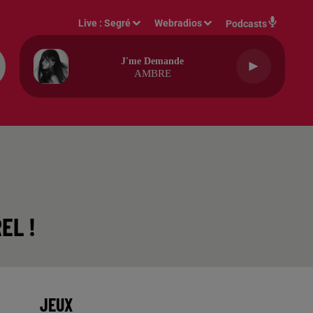
Live :
Segré
Webradios
Podcasts
J'me Demande
AMBRE
EL !
JEUX