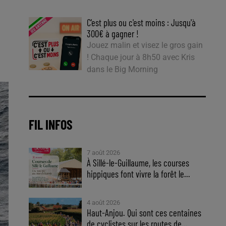
C'est plus ou c'est moins : Jusqu'à
300€ à gagner !
Jouez malin et visez le gros gain
! Chaque jour à 8h50 avec Kris
dans le Big Morning
FIL INFOS
7 août 2026
À Sillé-le-Guillaume, les courses
hippiques font vivre la forêt le...
4 août 2026
Haut-Anjou. Qui sont ces centaines
de cyclistes sur les routes de...