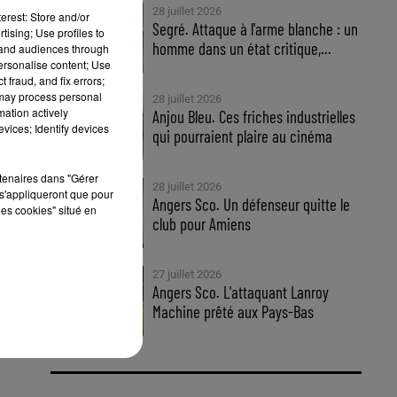
t
28 juillet 2026
erest: Store and/or
Segré. Attaque à l'arme blanche : un
tising; Use profiles to
homme dans un état critique,...
tand audiences through
personalise content; Use
 fraud, and fix errors;
 may process personal
28 juillet 2026
mation actively
Anjou Bleu. Ces friches industrielles
vices; Identify devices
qui pourraient plaire au cinéma
rtenaires dans "Gérer
28 juillet 2026
s'appliqueront que pour
Angers Sco. Un défenseur quitte le
les cookies" situé en
club pour Amiens
27 juillet 2026
Angers Sco. L'attaquant Lanroy
Machine prêté aux Pays-Bas