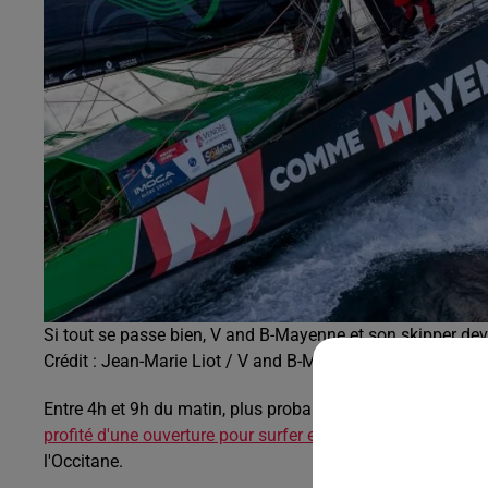
Si tout se passe bien, V and B-Mayenne et son skipper dev
Crédit :
Jean-Marie Liot / V and B-Mayenne
Entre 4h et 9h du matin, plus probablement vers 6-7h. C'est
profité d'une ouverture pour surfer en avant d'une grosse 
l'Occitane.