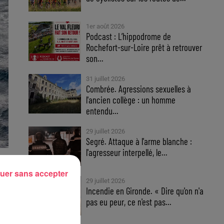
1er août 2026
Podcast : L’hippodrome de
Rochefort-sur-Loire prêt à retrouver
son...
31 juillet 2026
Combrée. Agressions sexuelles à
l'ancien collège : un homme
entendu...
29 juillet 2026
Segré. Attaque à l'arme blanche :
l'agresseur interpellé, le...
uer sans accepter
29 juillet 2026
Incendie en Gironde. « Dire qu'on n'a
pas eu peur, ce n'est pas...