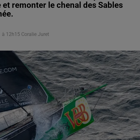
e et remonter le chenal des Sables
née.
1 à 12h15 Coralie Juret