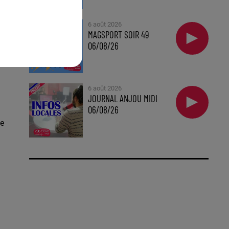
ge
6 août 2026
ce
MAGSPORT SOIR 49
06/08/26
6 août 2026
JOURNAL ANJOU MIDI
06/08/26
ue