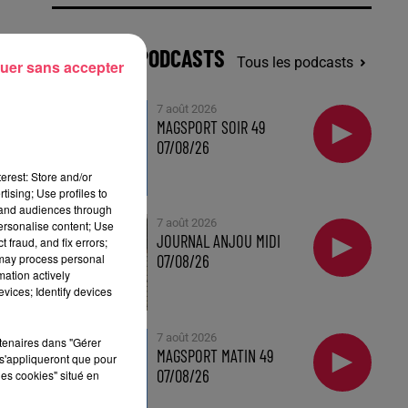
DERNIERS PODCASTS
Tous les podcasts
uer sans accepter
7 août 2026
MAGSPORT SOIR 49
07/08/26
erest: Store and/or
tising; Use profiles to
tand audiences through
7 août 2026
personalise content; Use
JOURNAL ANJOU MIDI
 fraud, and fix errors;
 may process personal
07/08/26
mation actively
vices; Identify devices
7 août 2026
rtenaires dans "Gérer
MAGSPORT MATIN 49
s'appliqueront que pour
07/08/26
les cookies" situé en