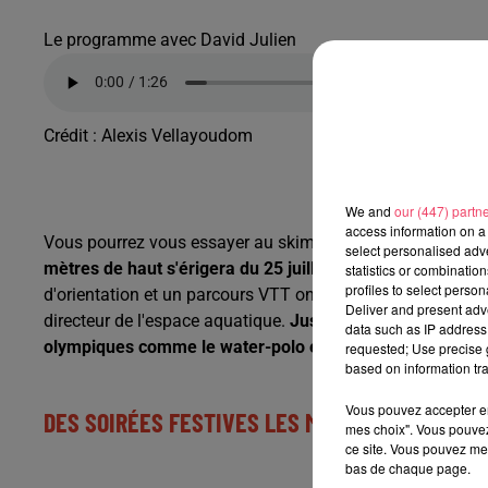
Le programme avec David Julien
Crédit :
Alexis Vellayoudom
We and
our (447) partn
access information on a 
Vous pourrez vous essayer au skimboard, un sport de glisse,
select personalised ad
mètres de haut s'érigera du 25 juillet au 1er août pour pe
statistics or combinatio
profiles to select person
d'orientation et un parcours VTT ont été pensés pour l'occ
Deliver and present adv
directeur de l'espace aquatique.
Justement, à la piscine, i
data such as IP address 
olympiques comme le water-polo et le plongeon
(ndlr pr
requested; Use precise g
based on information tra
Vous pouvez accepter en 
DES SOIRÉES FESTIVES LES MARDIS ET JEUDIS
mes choix". Vous pouvez
ce site. Vous pouvez met
bas de chaque page.