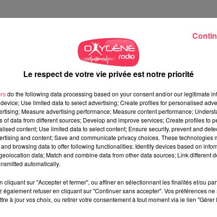
Contin
Le respect de votre vie privée est notre priorité
ers
do the following data processing based on your consent and/or our legitimate int
device; Use limited data to select advertising; Create profiles for personalised adver
 les 25, 26, 31 juillet et 1er août.
Un rocher d'escalade de 8
vertising; Measure advertising performance; Measure content performance; Unders
rmettre aussi de s'initier à l'escalade.
Un parcours de courses
ns of data from different sources; Develop and improve services; Create profiles to 
alised content; Use limited data to select content; Ensure security, prevent and detect
asion. "
Il sera accessible 24h/24 pour tout public
", précise le
ertising and content; Save and communicate privacy choices. These technologies
l vous sera proposé des activités en lien avec les disciplines
and browsing data to offer following functionalities: Identify devices based on infor
ix d'entrée de la piscine).
eolocation data; Match and combine data from other data sources; Link different de
nsmitted automatically.
cliquant sur "Accepter et fermer", ou affiner en sélectionnant les finalités et/ou pa
 également refuser en cliquant sur "Continuer sans accepter". Vos préférences ne 
tre à jour vos choix, ou retirer votre consentement à tout moment via le lien "Gérer 