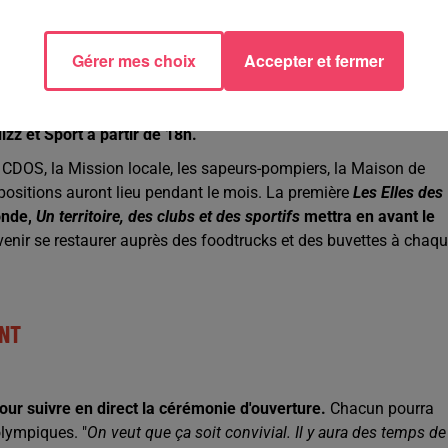
ait aussi une part belle à la Culture
". Tous les mardis, un challen
e proposition culturelle. "
On démarre le mardi 16 juillet par un
Gérer mes choix
Accepter et fermer
n proposé par Atmosphères 53.
Juste avant, on aura une conféren
uis le festival Quel Cirque ! s'emparera de la soirée du mardi 23
llet. Si vous êtes plutôt culture générale,
il faudra venir les jeudis
izz et Sport à partir de 18h.
 le CDOS, la Mission locale, les sapeurs-pompiers, la Maison de
positions auront lieu pendant le mois. La première
Les Elles des
onde,
Un territoire, des clubs et des sportifs
mettra en avant le
i venir se restaurer auprès des foodtrucks et des buvettes à chaq
ANT
 pour suivre en direct la cérémonie d'ouverture.
Chacun pourra
olympiques. "
On veut que ça soit convivial. Il y aura des temps de