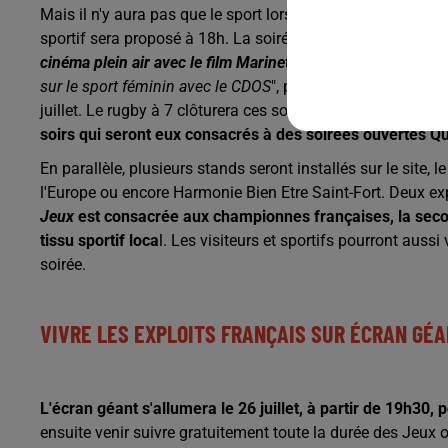
Mais il n'y aura pas que le sport lors de ce Club 2024, "
on f
sportif sera proposé à 18h. La soirée se poursuivra avec un
cinéma plein air avec le film Marinette sur le foot fémini
sur le sport féminin avec le CDOS
", précise David Julien. P
juillet. Le rugby à 7 clôturera ces soirées festives le 30 jui
soirs qui seront eux consacrés à des soirées ouvertes Qu
En parallèle, plusieurs stands seront installés sur le site,
l'Europe ou encore Harmonie Bien Etre Saint-Fort. Deux ex
Jeux
est consacrée aux championnes françaises, la sec
tissu sportif loca
l. Les visiteurs et sportifs pourront auss
soirée.
VIVRE LES EXPLOITS FRANÇAIS SUR ÉCRAN GÉ
L'écran géant s'allumera le 26 juillet, à partir de 19h30,
ensuite venir suivre gratuitement toute la durée des Jeux 