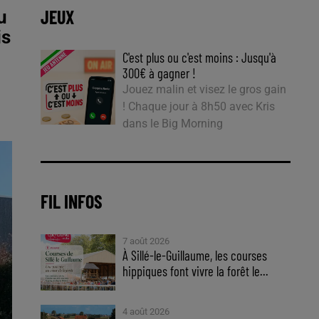
JEUX
u
is
C'est plus ou c'est moins : Jusqu'à
300€ à gagner !
Jouez malin et visez le gros gain
! Chaque jour à 8h50 avec Kris
dans le Big Morning
FIL INFOS
7 août 2026
À Sillé-le-Guillaume, les courses
hippiques font vivre la forêt le...
4 août 2026