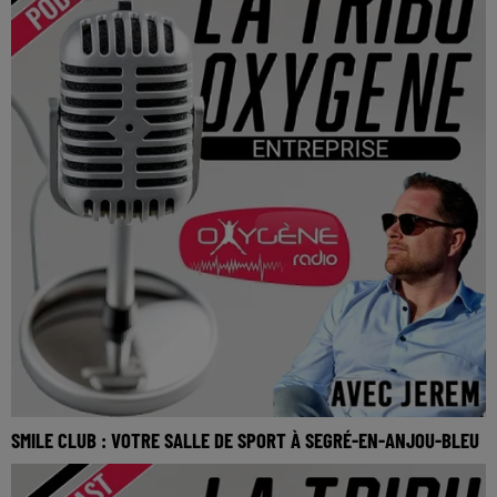
SMILE CLUB : VOTRE SALLE DE SPORT À SEGRÉ-EN-ANJOU-BLEU
Smile Club : Votre salle de sport à Segré-en-Anjou-Bleu