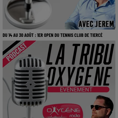
DU 14 AU 30 AOÛT : 1ER OPEN DU TENNIS CLUB DE TIERCÉ
Du 14 au 30 août : 1er Open du Tennis Club de Tiercé