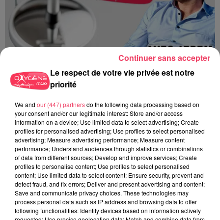
Continuer sans accepter
AQUALOIRE : OUVERTURE DES INSCRIPTIONS DE L'ÉCOLE DE
Le respect de votre vie privée est notre
NATATION...
priorité
AquaLoire : Ouverture des inscriptions de l'école de natation
We and
our (447) partners
do the following data processing based on
(Mauges-sur-Loire)
your consent and/or our legitimate interest: Store and/or access
information on a device; Use limited data to select advertising; Create
profiles for personalised advertising; Use profiles to select personalised
advertising; Measure advertising performance; Measure content
performance; Understand audiences through statistics or combinations
of data from different sources; Develop and improve services; Create
profiles to personalise content; Use profiles to select personalised
content; Use limited data to select content; Ensure security, prevent and
detect fraud, and fix errors; Deliver and present advertising and content;
Save and communicate privacy choices. These technologies may
process personal data such as IP address and browsing data to offer
following functionalities: Identify devices based on information actively
requested; Use precise geolocation data; Match and combine data from