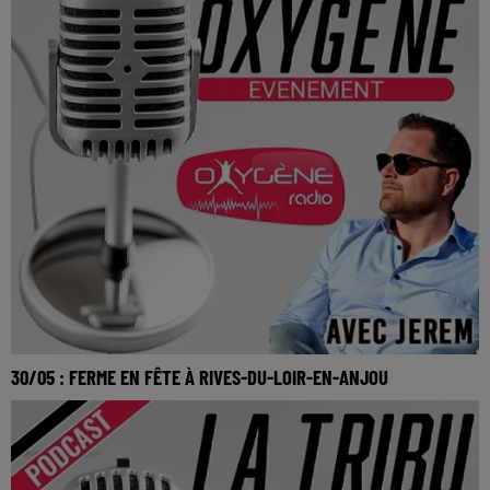
30/05 : FERME EN FÊTE À RIVES-DU-LOIR-EN-ANJOU
30/05 : Ferme en fête à Rives-du-Loir-en-Anjou