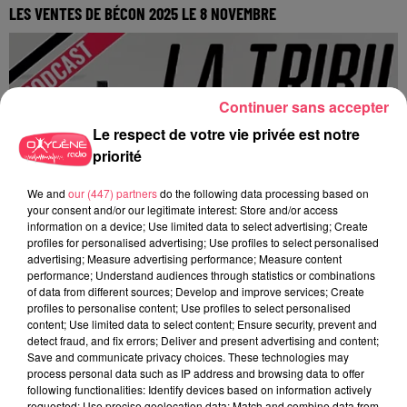
LES VENTES DE BÉCON 2025 LE 8 NOVEMBRE
La Tribu Oxygène By Jerem
Continuer sans accepter
Le respect de votre vie privée est notre
priorité
We and
our (447) partners
do the following data processing based on
your consent and/or our legitimate interest: Store and/or access
information on a device; Use limited data to select advertising; Create
profiles for personalised advertising; Use profiles to select personalised
advertising; Measure advertising performance; Measure content
performance; Understand audiences through statistics or combinations
of data from different sources; Develop and improve services; Create
profiles to personalise content; Use profiles to select personalised
content; Use limited data to select content; Ensure security, prevent and
detect fraud, and fix errors; Deliver and present advertising and content;
Save and communicate privacy choices. These technologies may
process personal data such as IP address and browsing data to offer
following functionalities: Identify devices based on information actively
requested; Use precise geolocation data; Match and combine data from