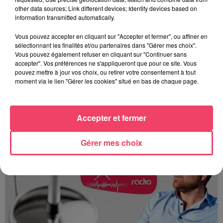
other data sources; Link different devices; Identify devices based on
LE FESTIVAL CHANTS CONTRE CHAMPS À ANGERS DU 13 AU 16
information transmitted automatically.
NOVEMBRE
Vous pouvez accepter en cliquant sur "Accepter et fermer", ou affiner en
La Tribu Oxygène By Jerem
sélectionnant les finalités et/ou partenaires dans "Gérer mes choix".
Vous pouvez également refuser en cliquant sur "Continuer sans
accepter". Vos préférences ne s'appliqueront que pour ce site. Vous
pouvez mettre à jour vos choix, ou retirer votre consentement à tout
moment via le lien "Gérer les cookies" situé en bas de chaque page.
Accepter et fermer
Gérer mes choix