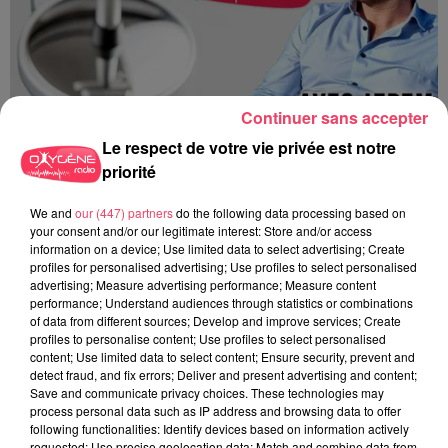
Continuer sans accepter
AQUALOIRE : OUVERTURE DES INSCRIPTIONS DE L'ÉCOLE DE
Le respect de votre vie privée est notre
NATATION...
priorité
AquaLoire : Ouverture des inscriptions de l'école de natation
We and
our (447) partners
do the following data processing based on
(Mauges-sur-Loire)
your consent and/or our legitimate interest: Store and/or access
information on a device; Use limited data to select advertising; Create
profiles for personalised advertising; Use profiles to select personalised
advertising; Measure advertising performance; Measure content
performance; Understand audiences through statistics or combinations
of data from different sources; Develop and improve services; Create
profiles to personalise content; Use profiles to select personalised
content; Use limited data to select content; Ensure security, prevent and
detect fraud, and fix errors; Deliver and present advertising and content;
Save and communicate privacy choices. These technologies may
process personal data such as IP address and browsing data to offer
following functionalities: Identify devices based on information actively
requested; Use precise geolocation data; Match and combine data from