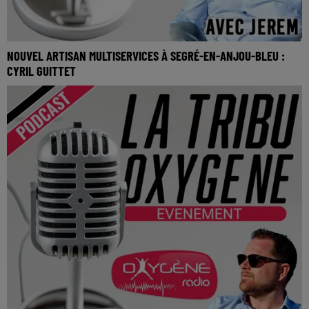
NOUVEL ARTISAN MULTISERVICES À SEGRÉ-EN-ANJOU-BLEU :
CYRIL GUITTET
Nouvel artisan multiservices à Segré-en-Anjou-Bleu : Cyril
Guittet