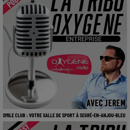
SMILE CLUB : VOTRE SALLE DE SPORT À SEGRÉ-EN-ANJOU-BLEU
Smile Club : Votre salle de sport à Segré-en-Anjou-Bleu