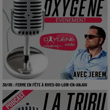
30/05 : FERME EN FÊTE À RIVES-DU-LOIR-EN-ANJOU
30/05 : Ferme en fête à Rives-du-Loir-en-Anjou