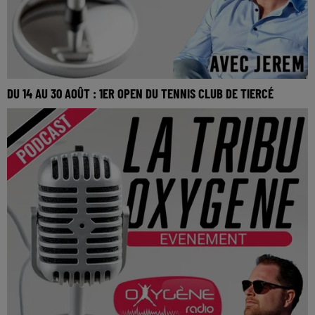
DU 14 AU 30 AOÛT : 1ER OPEN DU TENNIS CLUB DE TIERCÉ
Du 14 au 30 août : 1er Open du Tennis Club de Tiercé