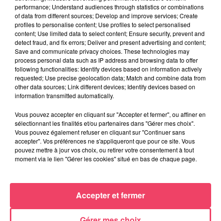
performance; Understand audiences through statistics or combinations
of data from different sources; Develop and improve services; Create
profiles to personalise content; Use profiles to select personalised
content; Use limited data to select content; Ensure security, prevent and
detect fraud, and fix errors; Deliver and present advertising and content;
Save and communicate privacy choices. These technologies may
process personal data such as IP address and browsing data to offer
following functionalities: Identify devices based on information actively
requested; Use precise geolocation data; Match and combine data from
other data sources; Link different devices; Identify devices based on
information transmitted automatically.
Vous pouvez accepter en cliquant sur "Accepter et fermer", ou affiner en
24 juin 2026
sélectionnant les finalités et/ou partenaires dans "Gérer mes choix".
DANS LE HAUT-ANJOU. DES PROJETS DE RECHERCHE MÉDICALE
Vous pouvez également refuser en cliquant sur "Continuer sans
accepter". Vos préférences ne s'appliqueront que pour ce site. Vous
AUTOUR DES...
pouvez mettre à jour vos choix, ou retirer votre consentement à tout
moment via le lien "Gérer les cookies" situé en bas de chaque page.
JEUX
Accepter et fermer
C'est plus ou c'est moins : Jusqu'à 300€ à gagner
!
Gérer mes choix