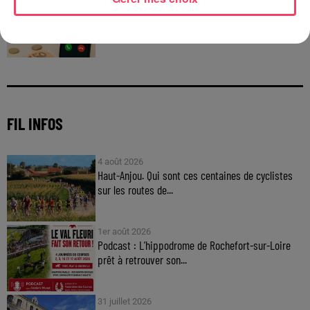
Jouez malin et visez le gros gain ! Chaque
jour à 8h50 avec Kris dans le Big Morning
FIL INFOS
4 août 2026
Haut-Anjou. Qui sont ces centaines de cyclistes
sur les routes de...
1er août 2026
Podcast : L’hippodrome de Rochefort-sur-Loire
prêt à retrouver son...
31 juillet 2026