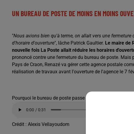
UN BUREAU DE POSTE DE MOINS EN MOINS OUV
"
Nous avions bien qu'à terme, on allait vers une fermeture
d'horaire d'ouverture
", lâche Patrick Gaultier.
Le maire de 
nouvelle fois La Poste allait réduire les horaires d'ouve
prononcé contre une fermeture du bureau de poste. Mais pas
Pays de Craon, Renazé va gérer cette agence postale commu
réalisation de travaux avant l'ouverture de l'agence le 7 fév
Pourquoi le bureau de poste passe en agence postale c
Crédit :
Alexis Vellayoudom