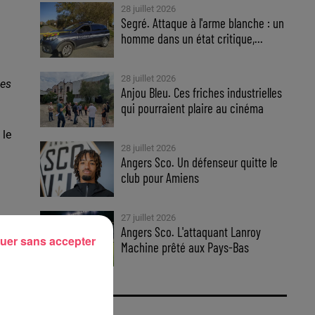
28 juillet 2026
Segré. Attaque à l'arme blanche : un
homme dans un état critique,...
28 juillet 2026
ses
Anjou Bleu. Ces friches industrielles
qui pourraient plaire au cinéma
 le
28 juillet 2026
Angers Sco. Un défenseur quitte le
club pour Amiens
27 juillet 2026
Angers Sco. L'attaquant Lanroy
uer sans accepter
Machine prêté aux Pays-Bas