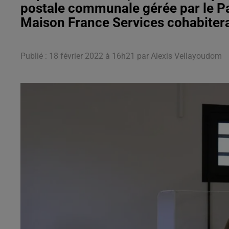
postale communale gérée par le P
Maison France Services cohabiter
Publié : 18 février 2022 à 16h21 par Alexis Vellayoudom