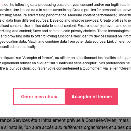
ers
do the following data processing based on your consent and/or our legitimate int
device; Use limited data to select advertising; Create profiles for personalised adver
vertising; Measure advertising performance; Measure content performance; Unders
 52 semaines
. La Poste verse une indemnité mensuelle de 1 046
ns of data from different sources; Develop and improve services; Create profiles to 
alised content; Use limited data to select content; Ensure security, prevent and detect
 par les deux collectivités, "
on pourra y trouver tous les service
ertising and content; Save and communicate privacy choices. These technologies
", explique le maire. Comprenez,
affranchissement et expéditio
and browsing data to offer following functionalities: Identify devices based on infor
allages prêt-à-envoyer, retrait et dépôt des envois postaux,
eolocation data; Match and combine data from other data sources; Link different de
nsmitted automatically.
ros maximum par semaine) et consultation via une tablette de
cliquant sur "Accepter et fermer", ou affiner en sélectionnant les finalités et/ou pa
 également refuser en cliquant sur "Continuer sans accepter". Vos préférences ne 
et Blandine Geslot, toutes les deux en reconversion et employée
tre à jour vos choix, ou retirer votre consentement à tout moment via le lien "Gérer 
Gérer mes choix
Accepter et fermer
ibles les services pour réaliser ses démarches administratives 
ance Services était initialement prévue à Cossé-le-Vivien, mais
 s'installe, "
on aura accès aux différents organismes et aides p