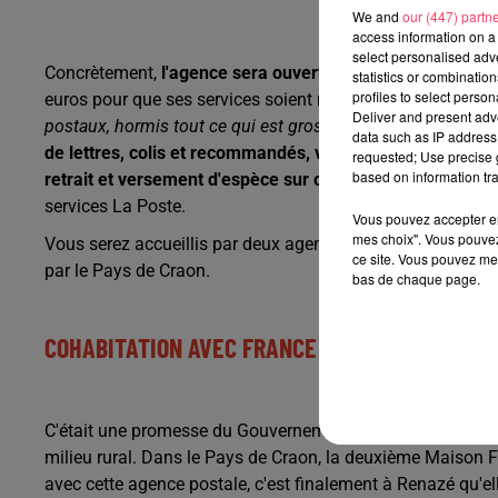
We and
our (447) partn
access information on a 
select personalised ad
Concrètement,
l'agence sera ouverte 24h/semaine, 5j/7,
statistics or combinatio
profiles to select person
euros pour que ses services soient maintenus, mais assurés
Deliver and present adv
postaux, hormis tout ce qui est grosse opération financière
data such as IP address 
de lettres, colis et recommandés, vente enveloppe et emb
requested; Use precise g
based on information tra
retrait et versement d'espèce sur compte courant
(500 eu
services La Poste.
Vous pouvez accepter en 
mes choix". Vous pouvez
Vous serez accueillis par deux agents, Angéline Hoisnard 
ce site. Vous pouvez met
par le Pays de Craon.
bas de chaque page.
COHABITATION AVEC FRANCE SERVICES
C'était une promesse du Gouvernement, rendre plus access
milieu rural. Dans le Pays de Craon, la deuxième Maison Fr
avec cette agence postale, c'est finalement à Renazé qu'elle