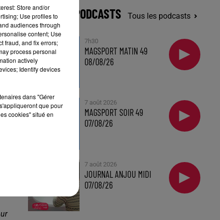
erest: Store and/or
DERNIERS PODCASTS
Tous les podcasts
tising; Use profiles to
tand audiences through
personalise content; Use
7h30
 fraud, and fix errors;
s
MAGSPORT MATIN 49
 may process personal
n
mation actively
08/08/26
vices; Identify devices
s
rtenaires dans "Gérer
7 août 2026
s'appliqueront que pour
s
MAGSPORT SOIR 49
les cookies" situé en
07/08/26
7 août 2026
JOURNAL ANJOU MIDI
07/08/26
en
our