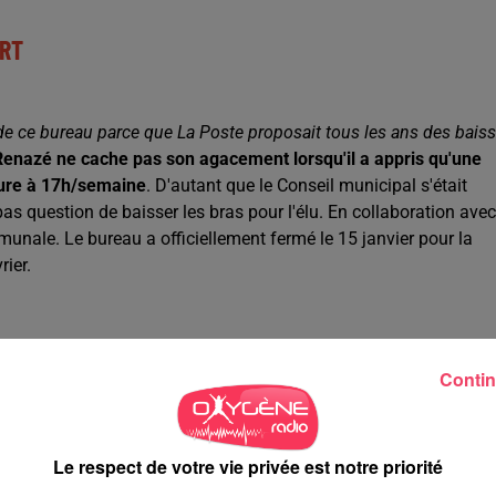
ERT
 de ce bureau parce que La Poste proposait tous les ans des bais
Renazé ne cache pas son agacement lorsqu'il a appris qu'une
rture à 17h/semaine
. D'autant que le Conseil municipal s'était
 question de baisser les bras pour l'élu. En collaboration avec
nale. Le bureau a officiellement fermé le 15 janvier pour la
rier.
ommunale
Contin
Le respect de votre vie privée est notre priorité