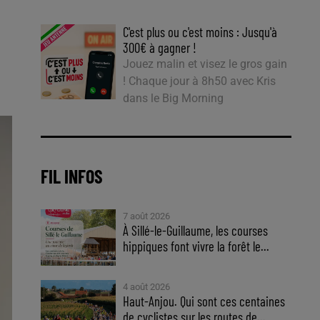
C'est plus ou c'est moins : Jusqu'à
300€ à gagner !
Jouez malin et visez le gros gain
! Chaque jour à 8h50 avec Kris
dans le Big Morning
FIL INFOS
7 août 2026
À Sillé-le-Guillaume, les courses
hippiques font vivre la forêt le...
4 août 2026
Haut-Anjou. Qui sont ces centaines
de cyclistes sur les routes de...