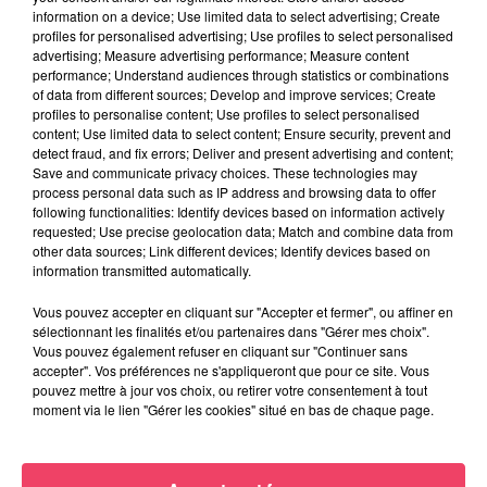
information on a device; Use limited data to select advertising; Create
ANGERS SCO. L'ATTAQUANT LANROY MACHINE PRÊTÉ AUX PAYS-
profiles for personalised advertising; Use profiles to select personalised
BAS
advertising; Measure advertising performance; Measure content
performance; Understand audiences through statistics or combinations
of data from different sources; Develop and improve services; Create
profiles to personalise content; Use profiles to select personalised
content; Use limited data to select content; Ensure security, prevent and
detect fraud, and fix errors; Deliver and present advertising and content;
Save and communicate privacy choices. These technologies may
process personal data such as IP address and browsing data to offer
following functionalities: Identify devices based on information actively
requested; Use precise geolocation data; Match and combine data from
other data sources; Link different devices; Identify devices based on
information transmitted automatically.
Vous pouvez accepter en cliquant sur "Accepter et fermer", ou affiner en
sélectionnant les finalités et/ou partenaires dans "Gérer mes choix".
Vous pouvez également refuser en cliquant sur "Continuer sans
accepter". Vos préférences ne s'appliqueront que pour ce site. Vous
pouvez mettre à jour vos choix, ou retirer votre consentement à tout
moment via le lien "Gérer les cookies" situé en bas de chaque page.
24 juillet 2026
PODCAST AMCO : JEAN-CLAUDE LAMBERT : « À MOLIÈRES, LES
COURSES SONT...