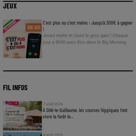
JEUX
C'est plus ou c'est moins : Jusqu'à 300€ à gagner
!
Jouez malin et visez le gros gain ! Chaque
jour à 8h50 avec Kris dans le Big Morning
FIL INFOS
7 août 2026
À Sillé-le-Guillaume, les courses hippiques font
vivre la forêt le...
4 août 2026