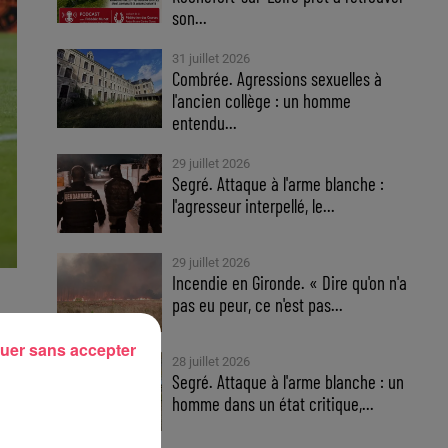
son...
31 juillet 2026
Combrée. Agressions sexuelles à
l'ancien collège : un homme
entendu...
29 juillet 2026
Segré. Attaque à l'arme blanche :
l'agresseur interpellé, le...
29 juillet 2026
Incendie en Gironde. « Dire qu'on n'a
pas eu peur, ce n'est pas...
uer sans accepter
28 juillet 2026
Segré. Attaque à l'arme blanche : un
homme dans un état critique,...
t