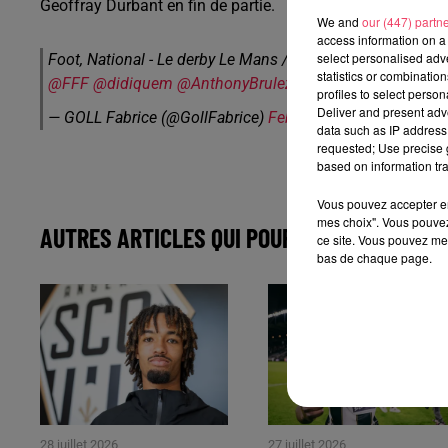
Geoffray Durbant en fin de partie.
We and
our (447) partn
access information on a 
select personalised ad
Foot, National - Le derby Le Mans / Laval ce sera sur
@F3P
statistics or combinatio
@FFF
@didiquem
@AnthonyBrulez
@o_brumelot
profiles to select person
Deliver and present adv
— GOLL Fabrice (@GollFabrice)
February 1, 2022
data such as IP address 
requested; Use precise g
based on information tra
Vous pouvez accepter en 
mes choix". Vous pouvez
AUTRES ARTICLES QUI POURRAIENT VOUS IN
ce site. Vous pouvez met
bas de chaque page.
28 juillet 2026
27 juillet 2026