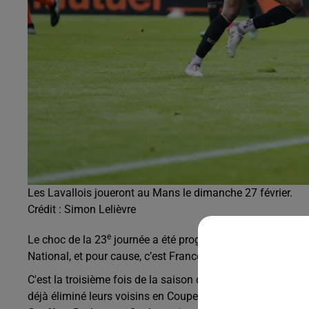
Les Lavallois joueront au Mans le dimanche 27 février.
Crédit :
Simon Lelièvre
e
Le choc de la 23
journée a été programmé le dimanche 27 fé
National, et pour cause, c’est France 3 Pays de la Loire qui 
C'est la troisième fois de la saison que les Tango rencon
déjà éliminé leurs voisins en Coupe de France. Au match all