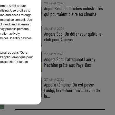
28 juillet 2026
erest: Store and/or
Anjou Bleu. Ces friches industrielles
tising; Use profiles to
qui pourraient plaire au cinéma
tand audiences through
s.
personalise content; Use
 fraud, and fix errors;
 may process personal
28 juillet 2026
Angers Sco. Un défenseur quitte le
mation actively
vices; Identify devices
club pour Amiens
rtenaires dans "Gérer
27 juillet 2026
s'appliqueront que pour
Angers Sco. L'attaquant Lanroy
les cookies" situé en
Machine prêté aux Pays-Bas
27 juillet 2026
Appel à témoins. Où est passé
Luidgi, le vautour fauve du zoo de
la...