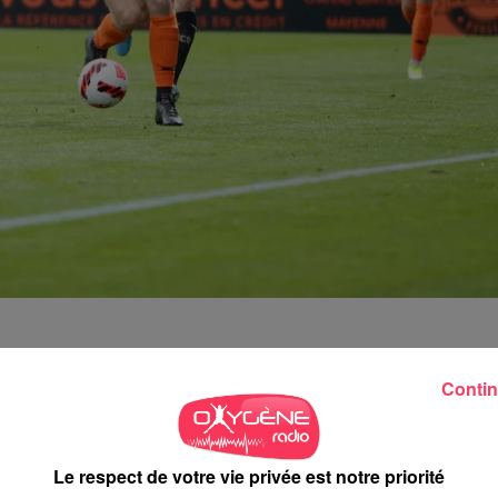
vrier, en après-midi (15h15). Un horaire particulier pour le
Contin
diffusera cette rencontre en clair à la télévision.
treront Le Mans puisque, outre le championnat, les Mayennais on
Le respect de votre vie privée est notre priorité
er, le Stade lavallois l'avait emporté 2-1 grâce à un but de