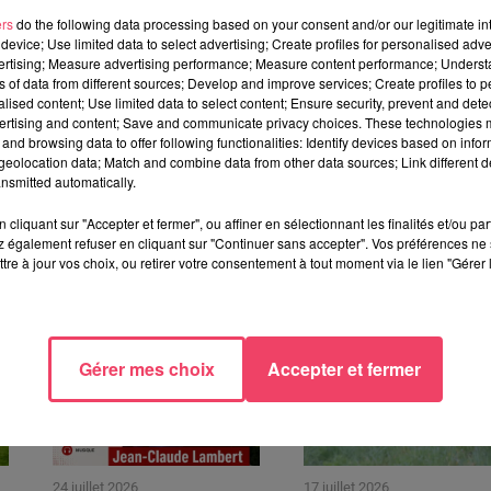
ers
do the following data processing based on your consent and/or our legitimate int
device; Use limited data to select advertising; Create profiles for personalised adver
vertising; Measure advertising performance; Measure content performance; Unders
aysdelaLoire
le dimanche 27 février à 15h15. Et nulle part ailleur
ns of data from different sources; Develop and improve services; Create profiles to 
alised content; Use limited data to select content; Ensure security, prevent and detect
ertising and content; Save and communicate privacy choices. These technologies
and browsing data to offer following functionalities: Identify devices based on infor
eolocation data; Match and combine data from other data sources; Link different de
nsmitted automatically.
cliquant sur "Accepter et fermer", ou affiner en sélectionnant les finalités et/ou pa
 également refuser en cliquant sur "Continuer sans accepter". Vos préférences ne 
TÉRESSER
tre à jour vos choix, ou retirer votre consentement à tout moment via le lien "Gérer 
Gérer mes choix
Accepter et fermer
24 juillet 2026
17 juillet 2026