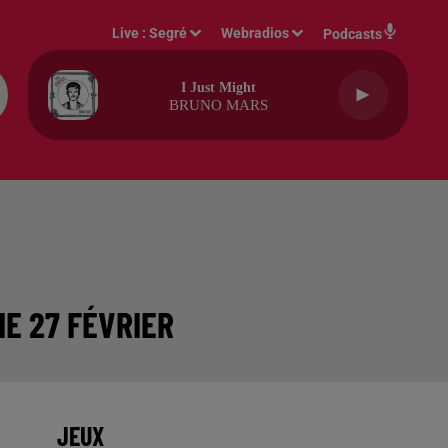
Live :
Segré
Webradios
Podcasts
I Just Might
BRUNO MARS
HE 27 FÉVRIER
JEUX