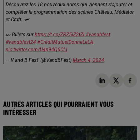
Découvrez les 18 nouveaux noms qui viennent s'ajouter et
compléter la programmation des scènes Château, Médiator
et Craft. 🛩️
🎫 Billets sur
https://t.co/ZRZ5iZ2tZL
#vandbfest
#vandbfest24
#CréditMutuelDonneLeLA
pic.twitter.com/U4p94Q6CLl
— V and B Fest' (@VandBFest)
March 4, 2024
AUTRES ARTICLES QUI POURRAIENT VOUS
INTÉRESSER