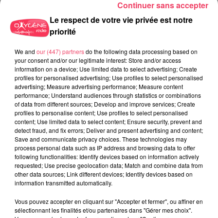
Continuer sans accepter
Le respect de votre vie privée est notre
priorité
We and
our (447) partners
do the following data processing based on
your consent and/or our legitimate interest: Store and/or access
information on a device; Use limited data to select advertising; Create
profiles for personalised advertising; Use profiles to select personalised
advertising; Measure advertising performance; Measure content
performance; Understand audiences through statistics or combinations
of data from different sources; Develop and improve services; Create
profiles to personalise content; Use profiles to select personalised
content; Use limited data to select content; Ensure security, prevent and
8 juillet 2026
detect fraud, and fix errors; Deliver and present advertising and content;
HAUT-ANJOU. DES FEUX D'ARTIFICE ANNULÉS EN RAISON DES
Save and communicate privacy choices. These technologies may
FORTES CHALEURS
process personal data such as IP address and browsing data to offer
following functionalities: Identify devices based on information actively
requested; Use precise geolocation data; Match and combine data from
other data sources; Link different devices; Identify devices based on
information transmitted automatically.
Vous pouvez accepter en cliquant sur "Accepter et fermer", ou affiner en
sélectionnant les finalités et/ou partenaires dans "Gérer mes choix".