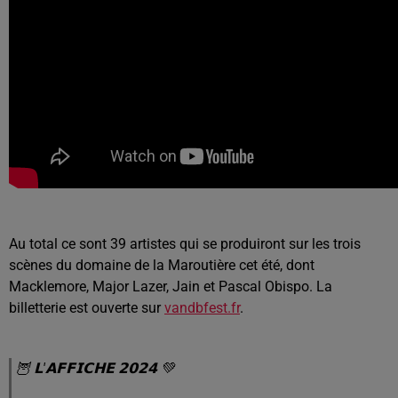
Au total ce sont 39 artistes qui se produiront sur les trois
scènes du domaine de la Maroutière cet été, dont
Macklemore, Major Lazer, Jain et Pascal Obispo. La
billetterie est ouverte sur
vandbfest.fr
.
🦉 𝗟'𝗔𝗙𝗙𝗜𝗖𝗛𝗘 𝟮𝟬𝟮𝟰 💚